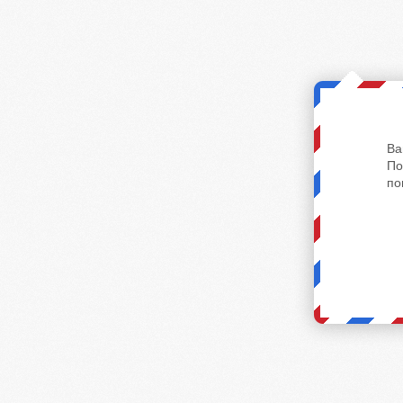
Ва
По
по