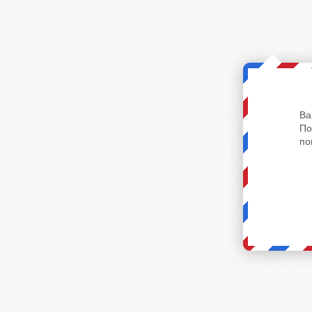
Ва
По
по