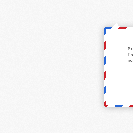
Ва
По
по