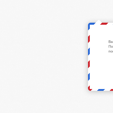
Ва
По
по