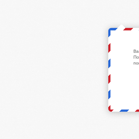
Ва
По
по