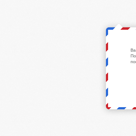
Ва
По
по