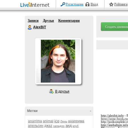
Регистрация
Вход
Рейтинги
Записи
Друзья
Комментарии
Создать дневник
AlexBiT
В друзья
Метки
-
http://alexbit.info
- 
http://song-book.ru
icq
anarrima
animal
анаррима
Лень
http://poikomplekt.r
зид
http://asphaltum.inf
апельсин
джаz
западло
клуб