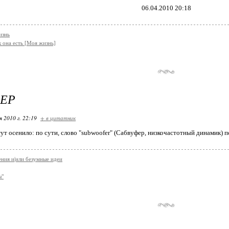
06.04.2010 20:18
знь
к она есть [Моя жизнь]
ЕР
я 2010 г. 22:19
+ в цитатник
ут осенило: по сути, слово "subwoofer" (Сабвуфер, низкочастотный динамик) п
ния и|или безумные идеи
ы"