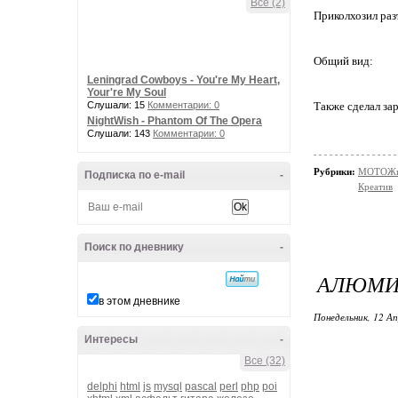
Все (2)
Приколхозил раз
Общий вид:
Leningrad Cowboys - You're My Heart,
Your're My Soul
Слушали: 15
Комментарии: 0
Также сделал за
NightWish - Phantom Of The Opera
Слушали: 143
Комментарии: 0
Рубрики:
МОТОЖи
Подписка по e-mail
-
Креатив
Поиск по дневнику
-
АЛЮМИН
в этом дневнике
Понедельник, 12 Ап
Интересы
-
Все (32)
delphi
html
js
mysql
pascal
perl
php
poi