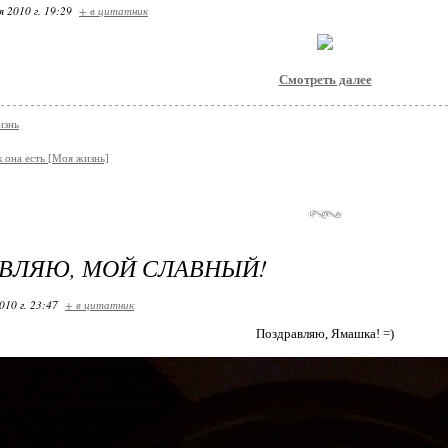
я 2010 г. 19:29
+ в цитатник
Смотреть далее
знь
к она есть [Моя жизнь]
ВЛЯЮ, МОЙ СЛАВНЫЙ!
010 г. 23:47
+ в цитатник
Поздравляю, Ямашка! =)