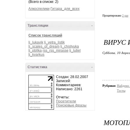
(Всего в списке: 2)
Алкоспелики
Гитара_для_всех
Процитировано
2 раз
Трансляции
-
Список трансляций
ВИРУС 
lj_lukavik
lj_vetra_listik
lj_scales_of_dream
lj_chistyuka
lj_pbllka
rss_rss_mirasse
lj_lutiel
Суббота, 10 Апрел
lj_kvarkus
Статистика
-
Создан: 28.02.2007
Записей:
Комментариев:
Рубрики:
Найдено 
Написано: 2261
Тесты
Отчеты:
Посетители
Поисковые фразы
МОТОП