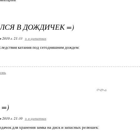
мментариев
ЛСЯ В ДОЖДИЧЕК =)
я 2010 г. 21:33
+ в цитатник
оследствия катания под сегодняшним дождем:
знь
 =)
я 2010 г. 21:30
+ в цитатник
дачок для хранения замка на диск и запасных релюшек: