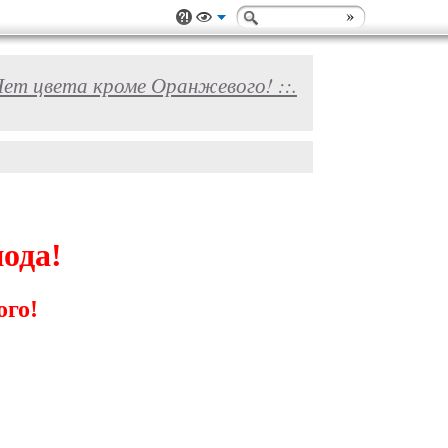
: Нет цвета кроме Оранжевого! ::.
ода!
ого!