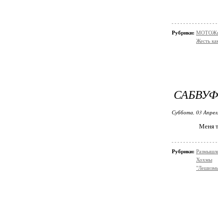
Рубрики:
МОТОЖи
Жесть ка
САБВУФ
Суббота, 03 Апрел
Меня т
Рубрики:
Размышле
Хохмы
"Лешизм