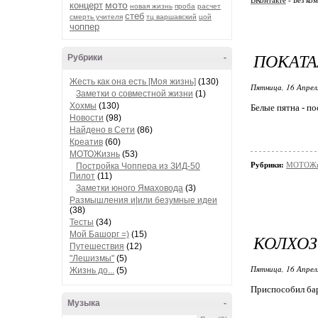
ВКонтакте
- Без ко
мото
концерт
новая жизнь
проба
расчет
стеб
смерть учителя
тц варшавский
цой
чоппер
ПОКАТА
Рубрики
-
Жесть как она есть [Моя жизнь]
(130)
Пятница, 16 Апрел
Заметки о совместной жизни
(1)
Хохмы
(130)
Белые пятна - п
Новости
(98)
Найдено в Сети
(86)
Креатив
(60)
МОТОЖизнь
(53)
Рубрики:
МОТОЖи
Постройка Чоппера из ЗИД-50
Пилот
(11)
Заметки юного Ямаховода
(3)
Размышления и|или безумные идеи
(38)
Тесты
(34)
Мой Башорг =)
(15)
КОЛХОЗ
Путешествия
(12)
"Лешизмы"
(5)
Пятница, 16 Апрел
Жизнь до...
(5)
Приспособил бар
Музыка
-