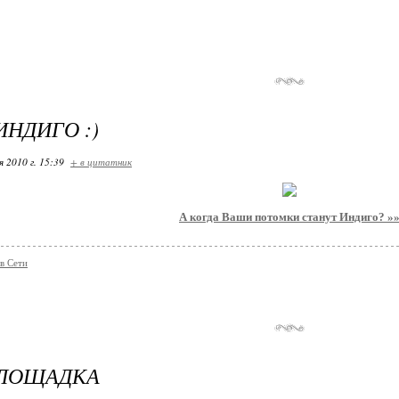
ИНДИГО :)
я 2010 г. 15:39
+ в цитатник
А когда Ваши потомки станут Индиго? »
в Сети
ЛОЩАДКА