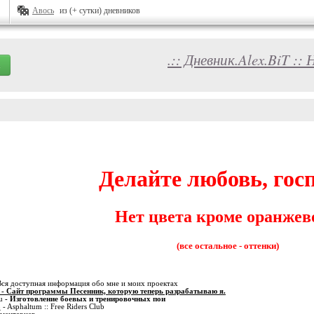
Авось
из (+ сутки) дневников
.:: Дневник.Alex.BiT :
Делайте любовь, госп
Нет цвета кроме оранжев
(все остальное - оттенки)
Вся доступная информация обо мне и моих проектах
- Сайт программы Песенник, которую теперь разрабатываю я.
u
- Изготовление боевых и тренировочных пои
o
- Asphaltum :: Free Riders Club