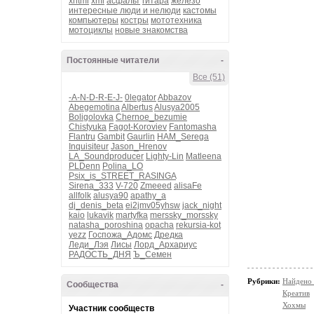
xhtml
xml
асфальт
гитара
железо
интересные люди и нелюди
кастомы
компьютеры
костры
мототехника
мотоциклы
новые знакомства
Постоянные читатели
-
Все (51)
-A-N-D-R-E-J-
0legator
Abbazov
Abegemotina
Albertus
Alusya2005
Boligolovka
Chernoe_bezumie
Chistyuka
Fagot-Koroviev
Fantomasha
Flantru
Gambit
Gaurlin
HAM_Serega
Inquisiteur
Jason_Hrenov
LA_Soundproducer
Lighty-Lin
Matleena
PLDenn
Polina_LO
Psix_is_STREET_RASINGA
Sirena_333
V-720
Zmeeed
alisaFe
allfolk
alusya90
apathy_a
dj_denis_beta
ei2jmv05yhsw
jack_night
kaio
lukavik
martyfka
merssky_morssky
natasha_poroshina
opacha
rekursia-kot
yezz
Госпожа_Адомс
Дредка
Леди_Лэя
Лисы
Лорд_Архариус
РАДОСТЬ_ДНЯ
Ъ_Семен
Рубрики:
Найдено 
Сообщества
-
Креатив
Хохмы
Участник сообществ