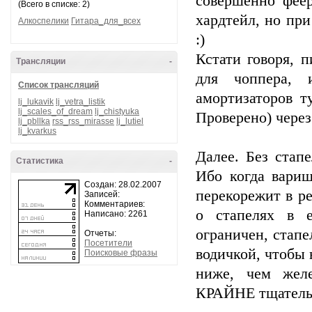
совершенно феер
(Всего в списке: 2)
хардтейл, но при
Алкоспелики
Гитара_для_всех
:)
Кстати говоря, 
Трансляции
-
для чоппера, 
Список трансляций
амортизаторов т
lj_lukavik
lj_vetra_listik
lj_scales_of_dream
lj_chistyuka
Проверено) через
lj_pbllka
rss_rss_mirasse
lj_lutiel
lj_kvarkus
Далее. Без стап
Статистика
-
Ибо когда вариш
Создан: 28.02.2007
перекорежит в ре
Записей:
Комментариев:
о стапелях в е
Написано: 2261
ограничен, стапе
Отчеты:
Посетители
водичкой, чтобы 
Поисковые фразы
ниже, чем желе
КРАЙНЕ тщатель