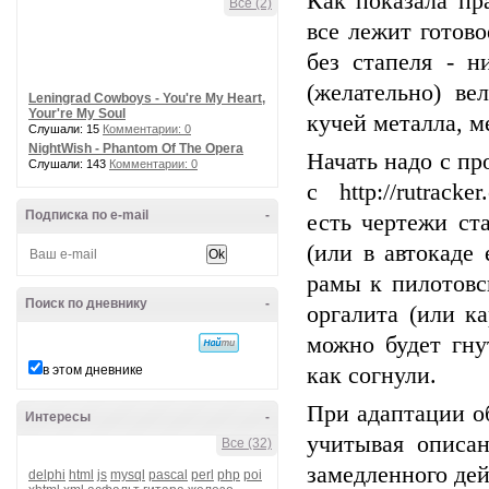
Как показала пр
Все (2)
все лежит готово
без стапеля - н
(желательно) ве
Leningrad Cowboys - You're My Heart,
Your're My Soul
кучей металла, ме
Слушали: 15
Комментарии: 0
NightWish - Phantom Of The Opera
Начать надо с п
Слушали: 143
Комментарии: 0
с http://rutracke
Подписка по e-mail
-
есть чертежи ст
(или в автокаде
рамы к пилотовс
Поиск по дневнику
-
оргалита (или к
можно будет гну
в этом дневнике
как согнули.
При адаптации о
Интересы
-
учитывая описа
Все (32)
замедленного де
delphi
html
js
mysql
pascal
perl
php
poi