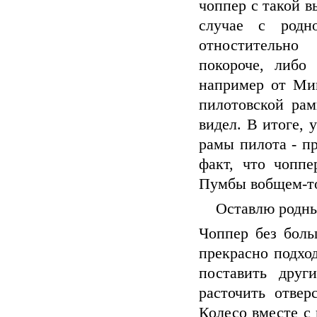
чоппер с такой в
случае с родн
отностительно
покороче, либо
например от Ми
пилотовской рам
видел. В итоге, 
рамы пилота - п
факт, что чоппе
Пумбы вобщем-то
Оставлю родны
Чоппер без боль
прекрасно подход
поставить друг
расточить отве
Колесо вместе с