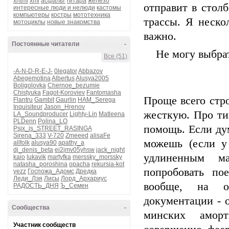
xhtml
xml
асфальт
гитара
железо
отправит в столб
интересные люди и нелюди
кастомы
компьютеры
костры
мототехника
трассы. Я неско
мотоциклы
новые знакомства
важно.
Постоянные читатели
-
Не могу выбра
Все (51)
-A-N-D-R-E-J-
0legator
Abbazov
Abegemotina
Albertus
Alusya2005
Boligolovka
Chernoe_bezumie
Chistyuka
Fagot-Koroviev
Fantomasha
Проще всего стр
Flantru
Gambit
Gaurlin
HAM_Serega
Inquisiteur
Jason_Hrenov
жесткую. Про ти
LA_Soundproducer
Lighty-Lin
Matleena
PLDenn
Polina_LO
помощь. Если дум
Psix_is_STREET_RASINGA
Sirena_333
V-720
Zmeeed
alisaFe
можешь (если у 
allfolk
alusya90
apathy_a
dj_denis_beta
ei2jmv05yhsw
jack_night
удлиненным ма
kaio
lukavik
martyfka
merssky_morssky
natasha_poroshina
opacha
rekursia-kot
попробовать по
yezz
Госпожа_Адомс
Дредка
Леди_Лэя
Лисы
Лорд_Архариус
вообще, на о
РАДОСТЬ_ДНЯ
Ъ_Семен
документации - о
Сообщества
-
минских аморт
Участник сообществ