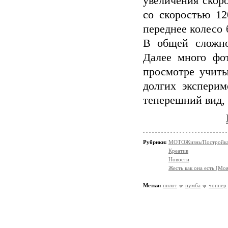
увеличения скор
со скоростью 12
переднее колесо
В общей сложно
Далее много фо
просмотре учиты
долгих эксперим
теперешний вид, 
Рубрики:
МОТОЖизнь/Постройка 
Креатив
Новости
Жесть как она есть [Мо
Метки:
пилот
пумба
чоппер