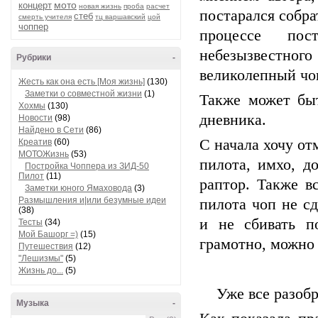
мото
концерт
новая жизнь
проба
расчет
постарался собра
стеб
смерть учителя
тц варшавский
цой
чоппер
процессе пос
небезызвестного
Рубрики
-
великолепный чо
Жесть как она есть [Моя жизнь]
(130)
Заметки о совместной жизни
(1)
Также может бы
Хохмы
(130)
дневника.
Новости
(98)
Найдено в Сети
(86)
С начала хочу от
Креатив
(60)
МОТОЖизнь
(53)
пилота, имхо, д
Постройка Чоппера из ЗИД-50
Пилот
(11)
раптор. Также вс
Заметки юного Ямаховода
(3)
Размышления и|или безумные идеи
пилота чоп не сд
(38)
и не сбивать п
Тесты
(34)
Мой Башорг =)
(15)
грамотно, можно 
Путешествия
(12)
"Лешизмы"
(5)
Жизнь до...
(5)
Уже все разобр
Музыка
-