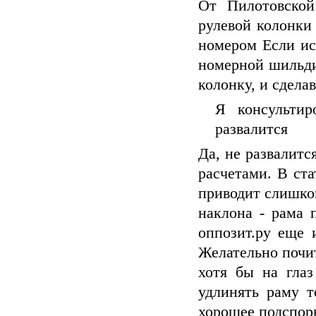
От Пилотовской
рулевой колонки
номером Если ис
номерной шильдик
колонку, и сдела
Я консультир
развалится
Да, не развалитс
расчетами. В ст
приводит слишко
наклона - рама 
оппозит.ру еще 
Желательно почи
хотя бы на глаз
удлинять раму 
хорошее подспор