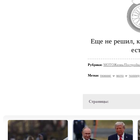
Еще не решил, к
ес
Рубрики:
МОТОЖизнь/Постройка 
Метки:
тюнинг
мото
чоппер
Страницы: