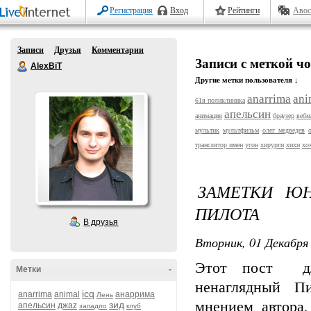
Регистрация
Вход
Рейтинги
Авос
Записи
Друзья
Комментарии
Записи с меткой ч
AlexBiT
Другие метки пользователя ↓
anarrima
ani
61я поликлиника
апельсин
анимация
браузер
вебм
мультик
мультфильм
олег медведев
транслятор имен
угон
хирурги
хихи
хо
ЗАМЕТКИ Ю
ПИЛОТА
В друзья
Вторник, 01 Декабря 
Этот пост для
Метки
-
ненаглядный П
icq
anarrima
animal
анаррима
Лень
мнением автора,
зид
апельсин
джаz
западло
клуб