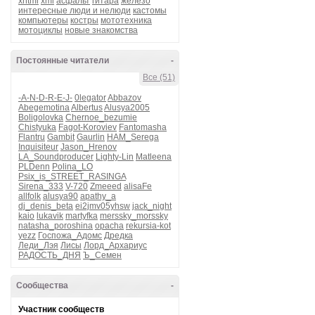
xhtml
xml
асфальт
гитара
железо
интересные люди и нелюди
кастомы
компьютеры
костры
мототехника
мотоциклы
новые знакомства
Постоянные читатели
-
Все (51)
-A-N-D-R-E-J-
0legator
Abbazov
Abegemotina
Albertus
Alusya2005
Boligolovka
Chernoe_bezumie
Chistyuka
Fagot-Koroviev
Fantomasha
Flantru
Gambit
Gaurlin
HAM_Serega
Inquisiteur
Jason_Hrenov
LA_Soundproducer
Lighty-Lin
Matleena
PLDenn
Polina_LO
Psix_is_STREET_RASINGA
Sirena_333
V-720
Zmeeed
alisaFe
allfolk
alusya90
apathy_a
dj_denis_beta
ei2jmv05yhsw
jack_night
kaio
lukavik
martyfka
merssky_morssky
natasha_poroshina
opacha
rekursia-kot
yezz
Госпожа_Адомс
Дредка
Леди_Лэя
Лисы
Лорд_Архариус
РАДОСТЬ_ДНЯ
Ъ_Семен
Сообщества
-
Участник сообществ