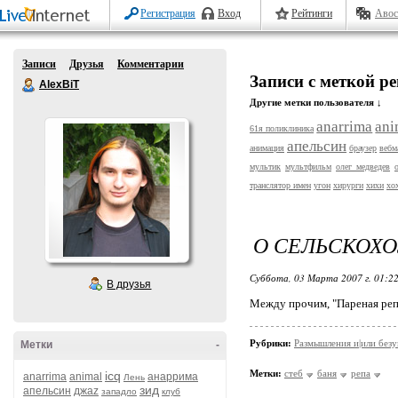
Регистрация
Вход
Рейтинги
Авос
Записи
Друзья
Комментарии
Записи с меткой р
AlexBiT
Другие метки пользователя ↓
anarrima
ani
61я поликлиника
апельсин
анимация
браузер
вебм
мультик
мультфильм
олег медведев
транслятор имен
угон
хирурги
хихи
хо
О СЕЛЬСКОХО
Суббота, 03 Марта 2007 г. 01:2
В друзья
Между прочим, "Пареная репа
Рубрики:
Размышления и|или без
Метки
-
Метки:
стеб
баня
репа
icq
anarrima
animal
анаррима
Лень
зид
апельсин
джаz
западло
клуб