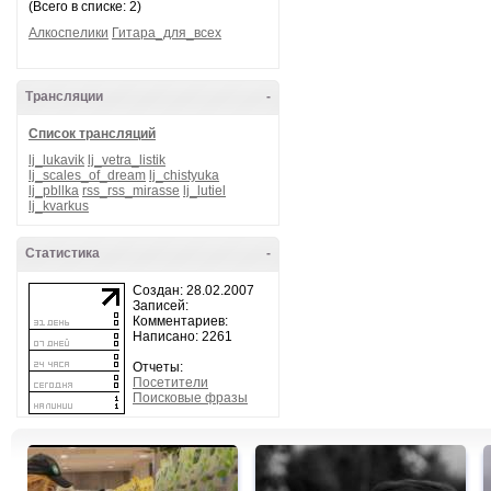
(Всего в списке: 2)
Алкоспелики
Гитара_для_всех
Трансляции
-
Список трансляций
lj_lukavik
lj_vetra_listik
lj_scales_of_dream
lj_chistyuka
lj_pbllka
rss_rss_mirasse
lj_lutiel
lj_kvarkus
Статистика
-
Создан: 28.02.2007
Записей:
Комментариев:
Написано: 2261
Отчеты:
Посетители
Поисковые фразы