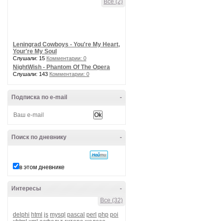
Все (2)
Leningrad Cowboys - You're My Heart,
Your're My Soul
Слушали: 15
Комментарии: 0
NightWish - Phantom Of The Opera
Слушали: 143
Комментарии: 0
Подписка по e-mail
-
Поиск по дневнику
-
в этом дневнике
Интересы
-
Все (32)
delphi
html
js
mysql
pascal
perl
php
poi