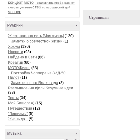
мото
концерт
новая жизнь
проба
расчет
стеб
смерть учителя
тц варшавский
цой
чоппер
Страницы:
Рубрики
-
Жесть как она есть [Моя жизнь]
(130)
Заметки о совместной жизни
(1)
Хохмы
(130)
Новости
(98)
Найдено в Сети
(86)
Креатив
(60)
МОТОЖизнь
(53)
Постройка Чоппера из ЗИД-50
Пилот
(11)
Заметки юного Ямаховода
(3)
Размышления и|или безумные идеи
(38)
Тесты
(34)
Мой Башорг =)
(15)
Путешествия
(12)
"Лешизмы"
(5)
Жизнь до...
(5)
Музыка
-