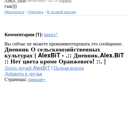
05-05-2007-12:13
удалить
Алиса_Мью
гык)))
Обратиться
-
Ответить
-
К полной версии
Комментарии (1):
вверх^
Вы сейчас не можете прокомментировать это сообщение.
Дневник О сельскохозяйственных
культурах | AlexBiT - .:: Дневник.Alex.BiT
:: Нет цвета кроме Оранжевого! ::. |
Лента друзей AlexBiT
/
Полная версия
Добавить в друзья
Страницы:
раньше»