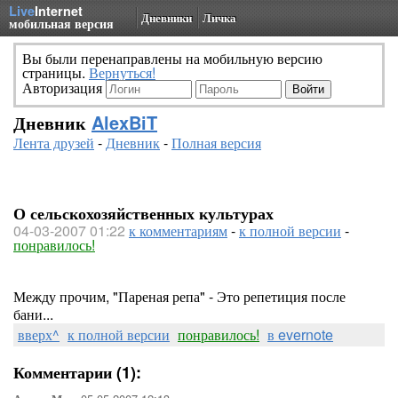
Live
Internet
Дневники
Личка
мобильная версия
Вы были перенаправлены на мобильную версию
страницы.
Вернуться!
Авторизация
Дневник
AlexBiT
Лента друзей
-
Дневник
-
Полная версия
О сельскохозяйственных культурах
04-03-2007 01:22
к комментариям
-
к полной версии
-
понравилось!
Между прочим, "Пареная репа" - Это репетиция после
бани...
вверх^
к полной версии
понравилось!
в evernote
Комментарии (1):