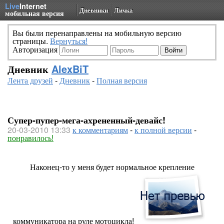
Live
Internet
Дневники
Личка
мобильная версия
Вы были перенаправлены на мобильную версию
страницы.
Вернуться!
Авторизация
Дневник
AlexBiT
Лента друзей
-
Дневник
-
Полная версия
Супер-пупер-мега-ахрененный-девайс!
20-03-2010 13:33
к комментариям
-
к полной версии
-
понравилось!
Наконец-то у меня будет нормальное крепление
коммуникатора на руле мотоцикла!