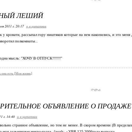
НЫЙ ЛЕШИЙ
ля 2011 г. 20:17
+ в цитатник
к у кровати, рассыпал гору ништяков которые на нем накопились, и это меня 
зворотил полкомнаты...
о одна мысль: "ХОЧУ В ОТПУСК!!!!!!!"
к она есть [Моя жизнь]
РИТЕЛЬНОЕ ОБЪЯВЛЕНИЕ О ПРОДАЖЕ Y
11 г. 14:40
+ в цитатник
ольно странное объявление, но тем не менее. В скором времени (В пределах
но моя дальняковая микро-голда :laugh: - YBR 125 2006года выпуска.