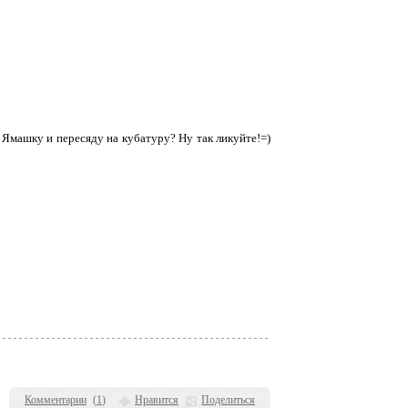
о Ямашку и пересяду на кубатуру? Ну так ликуйте!=)
Комментарии
(
1
)
Нравится
Поделиться