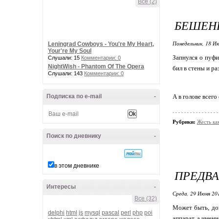
Все (2)
БЕШЕН
Понедельник, 18 Ию
Leningrad Cowboys - You're My Heart,
Your're My Soul
Запнулся о пуфи
Слушали: 15
Комментарии: 0
NightWish - Phantom Of The Opera
бил в стены и ра
Слушали: 143
Комментарии: 0
Подписка по e-mail
-
А в голове всег
Рубрики:
Жесть ка
Поиск по дневнику
-
в этом дневнике
ПРЕДВА
Интересы
-
Среда, 29 Июня 20
Все (32)
Может быть, дов
delphi
html
js
mysql
pascal
perl
php
poi
аппарат, а имен