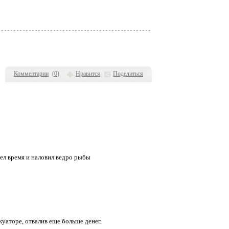
Комментарии
(
0
)
Нравится
Поделиться
вел время и наловил ведро рыбы
куаторе, отвалив еще больше денег.