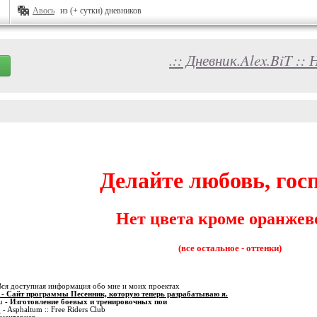
Авось
из (+ сутки) дневников
.:: Дневник.Alex.BiT :
Делайте любовь, госп
Нет цвета кроме оранжев
(все остальное - оттенки)
Вся доступная информация обо мне и моих проектах
- Сайт программы Песенник, которую теперь разрабатываю я.
u
- Изготовление боевых и тренировочных пои
o
- Asphaltum :: Free Riders Club