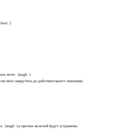
heer: )
ть легче :laugh: )
лю могу накрутить до действительного значения)
а :laugh: ) и прочих мелочей будут устранены.