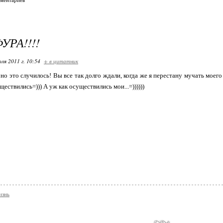
мментариев
УРА!!!!
ля 2011 г. 10:54
+ в цитатник
 но это случилось! Вы все так долго ждали, когда же я перестану мучать моег
ствились=))) А уж как осуществились мои...=))))))
знь