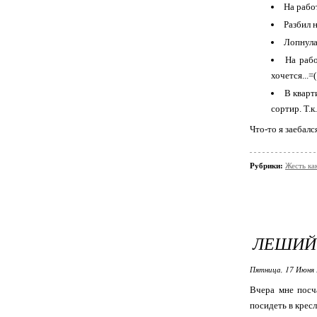
На работ
Разбил 
Лопнула
На рабо
хочется...=
В кварт
сортир. Т.к
Что-то я заебался
Рубрики:
Жесть ка
ЛЕШИЙ 
Пятница, 17 Июня 
Вчера мне посч
посидеть в кресл