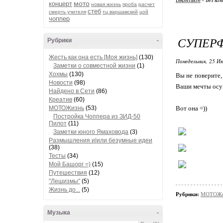
ВКонтакте
- Без ко
мото
концерт
новая жизнь
проба
расчет
стеб
смерть учителя
тц варшавский
цой
чоппер
СУПЕРФ
Рубрики
-
Жесть как она есть [Моя жизнь]
(130)
Понедельник, 25 Ию
Заметки о совместной жизни
(1)
Хохмы
(130)
Вы не поверите,
Новости
(98)
Ваши мечты осуще
Найдено в Сети
(86)
Креатив
(60)
МОТОЖизнь
(53)
Вот она =))
Постройка Чоппера из ЗИД-50
Пилот
(11)
Заметки юного Ямаховода
(3)
Размышления и|или безумные идеи
(38)
Тесты
(34)
Мой Башорг =)
(15)
Путешествия
(12)
"Лешизмы"
(5)
Жизнь до...
(5)
Рубрики:
МОТОЖи
Музыка
-