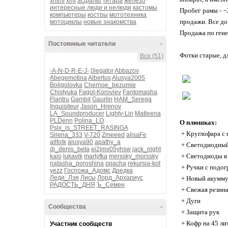
xhtml
xml
асфальт
гитара
железо
интересные люди и нелюди
кастомы
Пробег рамы - ~
компьютеры
костры
мототехника
продажи. Все до
мотоциклы
новые знакомства
Продажа по гене
Постоянные читатели
-
Фотки старые, д
Все (51)
-A-N-D-R-E-J-
0legator
Abbazov
Abegemotina
Albertus
Alusya2005
Boligolovka
Chernoe_bezumie
Chistyuka
Fagot-Koroviev
Fantomasha
Flantru
Gambit
Gaurlin
HAM_Serega
Inquisiteur
Jason_Hrenov
LA_Soundproducer
Lighty-Lin
Matleena
PLDenn
Polina_LO
О плюшках:
Psix_is_STREET_RASINGA
+ Круглофара с
Sirena_333
V-720
Zmeeed
alisaFe
allfolk
alusya90
apathy_a
+ Светодиодный
dj_denis_beta
ei2jmv05yhsw
jack_night
+ Светодиоды в
kaio
lukavik
martyfka
merssky_morssky
natasha_poroshina
opacha
rekursia-kot
+ Ручки с подог
yezz
Госпожа_Адомс
Дредка
Леди_Лэя
Лисы
Лорд_Архариус
+ Новый акумму
РАДОСТЬ_ДНЯ
Ъ_Семен
+ Свежая резина
+ Дуги
Сообщества
-
+ Защита рук
+ Кофр на 45 ли
Участник сообществ