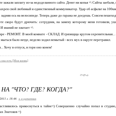
е зажали заплату из-за недоделанного сайта. Денег ни копья =\ Сайты заебали, 
нахрен свой любимый и единственный коммуникатор. Удар об асфальт на 100кмч
 задняя ось на велосипеде. Теперь даже до гаража не доедешь. Совсем пешеход
те скоро будут дрючить: сотрудник, на замену которому меня готовили, уше
( И знаний не хватает =\
ире - РЕМОНТ. В моей комнате - СКЛАД. И грязищща кругом охренительная... З
. мыться было негде, неделю ходил немытый - всех мух в округе перетравил.
... Хочу в отпуск, и гори оно конем!
к она есть [Моя жизнь]
НА "ЧТО? ГДЕ? КОГДА?"
2011 г. 18:46
+ в цитатник
астливилось прикоснуться к тайне=) Совершенно случайно попал в студию, 
ах Знатоков =)