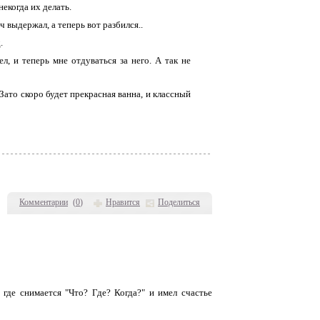
некогда их делать.
 выдержал, а теперь вот разбился..
.
л, и теперь мне отдуваться за него. А так не
ато скоро будет прекрасная ванна, и классный
Комментарии
(
0
)
Нравится
Поделиться
где снимается "Что? Где? Когда?" и имел счастье