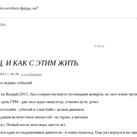
ез особого флуда, ок?
знь
, И КАК С ЭТИМ ЖИТЬ.
2011 г. 10:36
+ в цитатник
последних событий:
 на Валдай-2011, был сожран насмерть полчищами комаров, но зато клево про
 цепь ГРМ - два часа ждал эвакуатор, отвалил кучу денег.
отозомби - убитый в хлам байк с целым движком
диким количеством запчастей - не гараж, а магазин
ся с Ленкой после неполных шести лет...
лся один из подшипников двигателя - я опять пешеход. Еще раз вернулся на эва