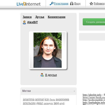
Регистрация
Вход
Рейтинги
Записи
Друзья
Комментарии
Создать дневник
AlexBiT
В друзья
Метки
-
http://alexbit.info
- 
http://song-book.ru
icq
anarrima
animal
анаррима
Лень
http://poikomplekt.r
зид
http://asphaltum.inf
апельсин
джаz
западло
клуб