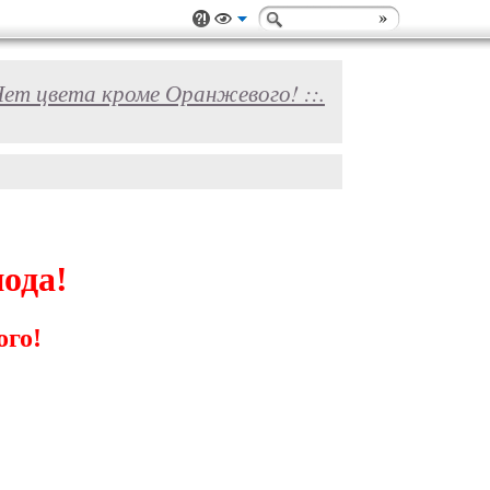
: Нет цвета кроме Оранжевого! ::.
ода!
ого!