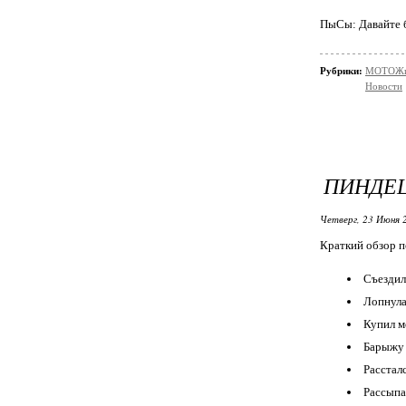
ПыСы: Давайте б
Рубрики:
МОТОЖи
Новости
ПИНДЕЦ
Четверг, 23 Июня 
Краткий обзор 
Съездил
Лопнула
Купил м
Барыжу 
Расстал
Рассыпа