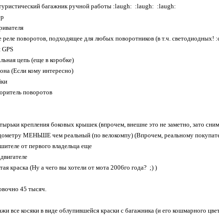
уристический багажник ручной работы :laugh: :laugh: :laugh:
ер
ривателя
 реле поворотов, подходящее для любых поворотников (в т.ч. светодиодных! :c
я GPS
льная цепь (еще в коробке)
она (Если кому интересно)
йки
оритель поворотов
ырьки крепления боковых крышек (впрочем, внешне это не заметно, зато снима
дометру МЕНЬШЕ чем реальный (по велокомпу) (Впрочем, реальному покупате
ушителе от первого владельца еще
 двигателе
ая краска (Ну а чего вы хотели от мота 2006го года? ;) )
овочно 45 тысяч.
жи все косяки в виде облупившейся краски с багажника (и его кошмарного цвет