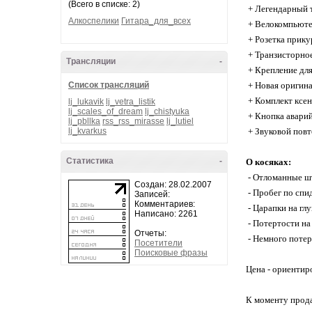
(Всего в списке: 2)
+ Легендарный т
Алкоспелики
Гитара_для_всех
+ Велокомпьют
+ Розетка прику
+ Транзисторное
Трансляции
-
+ Крепление дл
Список трансляций
+ Новая оригина
+ Комплект ксен
lj_lukavik
lj_vetra_listik
lj_scales_of_dream
lj_chistyuka
+ Кнопка авари
lj_pbllka
rss_rss_mirasse
lj_lutiel
lj_kvarkus
+ Звуковой повт
Статистика
-
О косяках:
- Отломанные шт
Создан: 28.02.2007
- Пробег по спи
Записей:
Комментариев:
- Царапки на гл
Написано: 2261
- Потертости на
Отчеты:
- Немного потерт
Посетители
Поисковые фразы
Цена - ориентир
К моменту прода