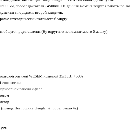
26000км, пробег двигателя - 4500км. На данный момент ведутся работы по зам
кументы в порядке, я второй владелец.
ралке категорически исключается! :angry:
ля общего представления (Ну вдруг кто не помнит моего Ямашку).
 польской оптикой WESEM и лампой 35/35Вт +50%
 стоп-сигнал
 приборной панели и фаре
ревом
лятор
 (правда Петрошина :laugh: ) (пробег около 4к)
тров