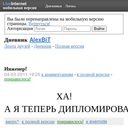
Live
Internet
Дневники
Личка
мобильная версия
Вы были перенаправлены на мобильную версию
страницы.
Вернуться!
Авторизация
Дневник
AlexBiT
Лента друзей
-
Дневник
-
Полная версия
Инженер!
04-03-2011 19:25
к комментариям
-
к полной версии
-
понравилось!
ХА!
А Я ТЕПЕРЬ ДИПЛОМИРОВА
вверх^
к полной версии
понравилось!
в evernote