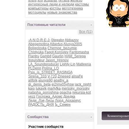
xhtml
xml
асфальт
гитара
железо
интересные люди и нелюди
кастомы
компьютеры
костры
мототехника
мотоциклы
новые знакомства
Постоянные читатели
-
Все (51)
-A-N-D-R-E-J-
0legator
Abbazov
Abegemotina
Albertus
Alusya2005
Boligolovka
Chernoe_bezumie
Chistyuka
Fagot-Koroviev
Fantomasha
Flantru
Gambit
Gaurlin
HAM_Serega
Inquisiteur
Jason_Hrenov
LA_Soundproducer
Lighty-Lin
Matleena
PLDenn
Polina_LO
Psix_is_STREET_RASINGA
Sirena_333
V-720
Zmeeed
alisaFe
allfolk
alusya90
apathy_a
dj_denis_beta
ei2jmv05yhsw
jack_night
kaio
lukavik
martyfka
merssky_morssky
natasha_poroshina
opacha
rekursia-kot
yezz
Госпожа_Адомс
Дредка
Леди_Лэя
Лисы
Лорд_Архариус
РАДОСТЬ_ДНЯ
Ъ_Семен
Комментироват
Сообщества
-
Участник сообществ