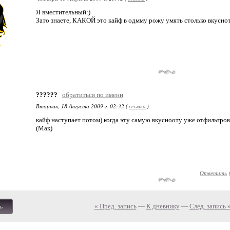
Я вместительный:)
Зато знаете, КАКОЙ это кайф в одмму рожу умять столько вкусно
??????
обратиться по имени
Вторник, 18 Августа 2009 г. 02:32 (
ссылка
)
кайф наступает потом) когда эту самую вкуснооту уже отфильтров
(Мак)
Ответить
« Пред. запись
—
К дневнику
—
След. запись 
ь