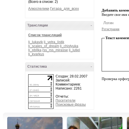
(Всего в списке: 2)
Алкоспелики
Гитара_для_всех
Добавить комм
Введите свое имя и
Трансляции
-
Регистрация
Список трансляций
Текст коммен
lj_lukavik
lj_vetra_listik
lj_scales_of_dream
lj_chistyuka
lj_pbllka
rss_rss_mirasse
lj_lutiel
lj_kvarkus
Статистика
-
Создан: 28.02.2007
Проверка орфог
Записей:
Комментариев:
Написано: 2261
Отчеты:
Посетители
Поисковые фразы