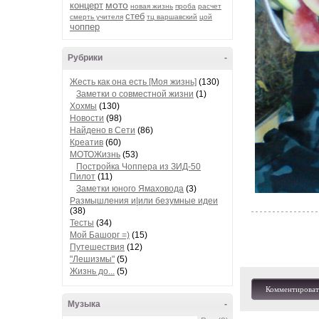
мото
концерт
новая жизнь
проба
расчет
стеб
смерть учителя
тц варшавский
цой
чоппер
Рубрики
-
Жесть как она есть [Моя жизнь]
(130)
Заметки о совместной жизни
(1)
Хохмы
(130)
Новости
(98)
Найдено в Сети
(86)
Креатив
(60)
МОТОЖизнь
(53)
Постройка Чоппера из ЗИД-50
Пилот
(11)
Заметки юного Ямаховода
(3)
Размышления и|или безумные идеи
(38)
Тесты
(34)
Мой Башорг =)
(15)
Путешествия
(12)
"Лешизмы"
(5)
Жизнь до...
(5)
Комментироват
Музыка
-