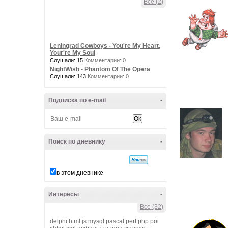
Все (2)
Leningrad Cowboys - You're My Heart,
Your're My Soul
Слушали: 15
Комментарии: 0
NightWish - Phantom Of The Opera
Слушали: 143
Комментарии: 0
Подписка по e-mail
-
Поиск по дневнику
-
в этом дневнике
Интересы
-
Все (32)
delphi
html
js
mysql
pascal
perl
php
poi