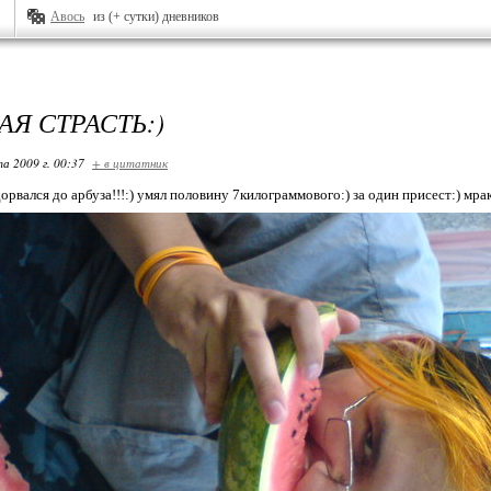
Авось
из (+ сутки) дневников
АЯ СТРАСТЬ:)
та 2009 г. 00:37
+ в цитатник
рвался до арбуза!!!:) умял половину 7килограммового:) за один присест:) мрак