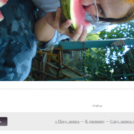
« Пред. запись
—
К дневнику
—
След. запись 
ь