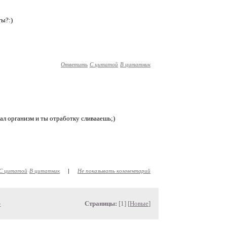
ты?:)
Ответить
С цитатой
В цитатник
ал организм и ты отработку сливааешь;)
С цитатой
В цитатник
|
Не показывать комментарий
»
Страницы:
[1] [
Новые
]