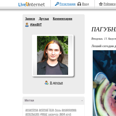
Регистрация
Вход
Рейтинги
Записи
Друзья
Комментарии
AlexBiT
ПАГУБН
Вторник, 11 Авгус
Леший сегодня до
В друзья
Метки
-
icq
anarrima
animal
анаррима
Лень
зид
апельсин
джаz
западло
клуб