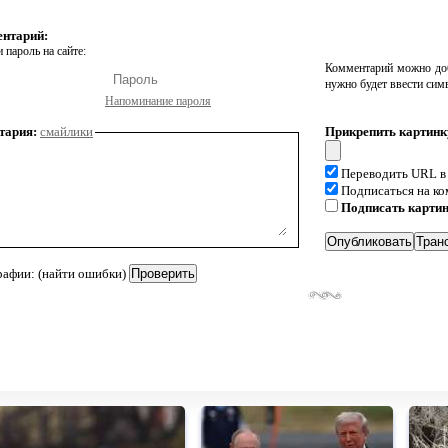
ентарий:
 пароль на сайте:
Комментарий можно доб
нужно будет ввести сим
Напоминание пароля
тария:
смайлики
Прикрепить картинк
Переводить URL в
Подписаться на к
Подписать карти
рафии: (найти ошибки)