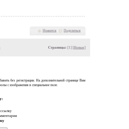
Нравится
Поделиться
»
Страницы:
[1] [
Новые
]
авить без регистрации. На дополнительной странице Вам
волы с изображения в специальное поле.
у:
 ссылку
омментарии
нку