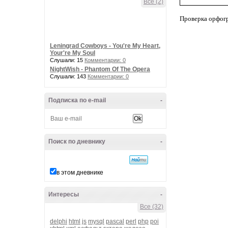
Все (2)
Проверка орфог
Leningrad Cowboys - You're My Heart,
Your're My Soul
Слушали: 15
Комментарии: 0
NightWish - Phantom Of The Opera
Слушали: 143
Комментарии: 0
Подписка по e-mail
-
Поиск по дневнику
-
в этом дневнике
Интересы
-
Все (32)
delphi
html
js
mysql
pascal
perl
php
poi