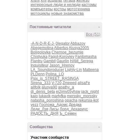
xhtml
xml
асфальт
гитара
железо
интересные люди и нелюди
кастомы
компьютеры
костры
мототехника
мотоциклы
новые знакомства
Постоянные читатели
-
Все (51)
-A-N-D-R-E-J-
0legator
Abbazov
Abegemotina
Albertus
Alusya2005
Boligolovka
Chernoe_bezumie
Chistyuka
Fagot-Koroviev
Fantomasha
Flantru
Gambit
Gaurlin
HAM_Serega
Inquisiteur
Jason_Hrenov
LA_Soundproducer
Lighty-Lin
Matleena
PLDenn
Polina_LO
Psix_is_STREET_RASINGA
Sirena_333
V-720
Zmeeed
alisaFe
allfolk
alusya90
apathy_a
dj_denis_beta
ei2jmv05yhsw
jack_night
kaio
lukavik
martyfka
merssky_morssky
natasha_poroshina
opacha
rekursia-kot
yezz
Госпожа_Адомс
Дредка
Леди_Лэя
Лисы
Лорд_Архариус
РАДОСТЬ_ДНЯ
Ъ_Семен
Сообщества
-
Участник сообществ