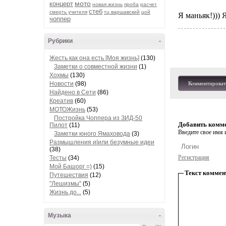
мото
концерт
новая жизнь
проба
расчет
стеб
смерть учителя
тц варшавский
цой
Я маньяк!))) Я
чоппер
Рубрики
-
Жесть как она есть [Моя жизнь]
(130)
Заметки о совместной жизни
(1)
Хохмы
(130)
Новости
(98)
Комментироват
Найдено в Сети
(86)
Креатив
(60)
МОТОЖизнь
(53)
Постройка Чоппера из ЗИД-50
Добавить комм
Пилот
(11)
Введите свое имя и
Заметки юного Ямаховода
(3)
Размышления и|или безумные идеи
(38)
Регистрация
Тесты
(34)
Мой Башорг =)
(15)
Текст коммен
Путешествия
(12)
"Лешизмы"
(5)
Жизнь до...
(5)
Музыка
-