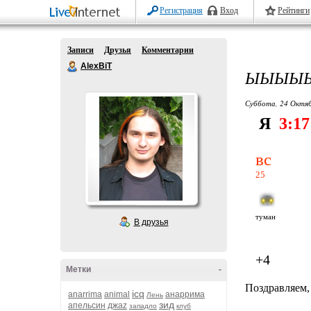
Регистрация
Вход
Рейтинги
Записи
Друзья
Комментарии
AlexBiT
ЫЫЫЫЫЫ
Суббота, 24 Октяб
Я
3:17
вс
25
туман
В друзья
+4
Метки
-
Поздравляем,
icq
anarrima
animal
анаррима
Лень
зид
апельсин
джаz
западло
клуб