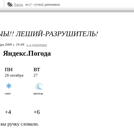
Авось
из (+ сутки) дневников
!! ЛЕШИЙ-РАЗРУШИТЕЛЬ!
ря 2009 г. 19:09
+ в цитатник
Яндекс.Погода
пн
вт
26 октября
27
снег
метель
+4
+6
 вы ручку сломали.