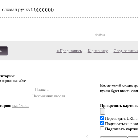
 сломал ручку!!!))))))))))))
« Пред. запись
—
К дневнику
—
След. запись 
ь
ентарий:
 пароль на сайте:
Комментарий можно доб
нужно будет ввести сим
Напоминание пароля
тария:
смайлики
Прикрепить картинк
Переводить URL в
Подписаться на к
Подписать карти