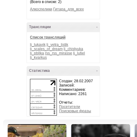
(Всего в списке: 2)
Алкоспелики
Гитара_для_всех
Трансляции
-
Список трансляций
lj_lukavik
lj_vetra_listik
lj_scales_of_dream
lj_chistyuka
lj_pbllka
rss_rss_mirasse
lj_lutiel
lj_kvarkus
Статистика
-
Создан: 28.02.2007
Записей:
Комментариев:
Написано: 2261
Отчеты:
Посетители
Поисковые фразы