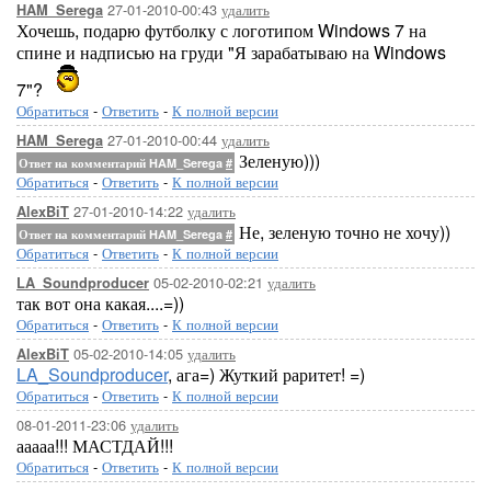
27-01-2010-00:43
удалить
HAM_Serega
Хочешь, подарю футболку с логотипом Windows 7 на
спине и надписью на груди "Я зарабатываю на Windows
7"?
Обратиться
-
Ответить
-
К полной версии
27-01-2010-00:44
удалить
HAM_Serega
Зеленую)))
Ответ на комментарий HAM_Serega
#
Обратиться
-
Ответить
-
К полной версии
27-01-2010-14:22
удалить
AlexBiT
Не, зеленую точно не хочу))
Ответ на комментарий HAM_Serega
#
Обратиться
-
Ответить
-
К полной версии
05-02-2010-02:21
удалить
LA_Soundproducer
так вот она какая....=))
Обратиться
-
Ответить
-
К полной версии
05-02-2010-14:05
удалить
AlexBiT
LA_Soundproducer
, ага=) Жуткий раритет! =)
Обратиться
-
Ответить
-
К полной версии
08-01-2011-23:06
удалить
ааааа!!! МАСТДАЙ!!!
Обратиться
-
Ответить
-
К полной версии