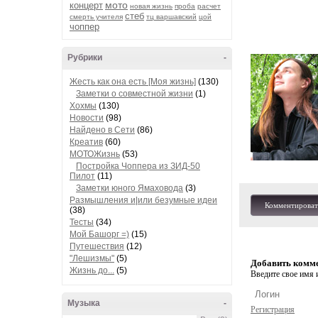
мото
концерт
новая жизнь
проба
расчет
стеб
смерть учителя
тц варшавский
цой
чоппер
Рубрики
-
Жесть как она есть [Моя жизнь]
(130)
Заметки о совместной жизни
(1)
Хохмы
(130)
Новости
(98)
Найдено в Сети
(86)
Креатив
(60)
МОТОЖизнь
(53)
Постройка Чоппера из ЗИД-50
Пилот
(11)
Заметки юного Ямаховода
(3)
Размышления и|или безумные идеи
Комментироват
(38)
Тесты
(34)
Мой Башорг =)
(15)
Путешествия
(12)
"Лешизмы"
(5)
Добавить комм
Жизнь до...
(5)
Введите свое имя и
Музыка
-
Регистрация