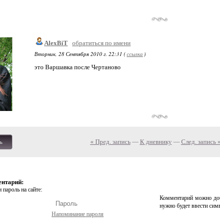
AlexBiT
обратиться по имени
Вторник, 28 Сентября 2010 г. 22:31 (
ссылка
)
это Варшавка после Чертаново
« Пред. запись
—
К дневнику
—
След. запись 
ь
ентарий:
 пароль на сайте:
Комментарий можно доб
нужно будет ввести сим
Напоминание пароля