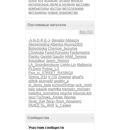
xhtml
xml
асфальт
гитара
железо
интересные люди и нелюди
кастомы
компьютеры
костры
мототехника
мотоциклы
новые знакомства
Постоянные читатели
-
Все (51)
-A-N-D-R-E-J-
0legator
Abbazov
Abegemotina
Albertus
Alusya2005
Boligolovka
Chernoe_bezumie
Chistyuka
Fagot-Koroviev
Fantomasha
Flantru
Gambit
Gaurlin
HAM_Serega
Inquisiteur
Jason_Hrenov
LA_Soundproducer
Lighty-Lin
Matleena
PLDenn
Polina_LO
Psix_is_STREET_RASINGA
Sirena_333
V-720
Zmeeed
alisaFe
allfolk
alusya90
apathy_a
dj_denis_beta
ei2jmv05yhsw
jack_night
kaio
lukavik
martyfka
merssky_morssky
natasha_poroshina
opacha
rekursia-kot
yezz
Госпожа_Адомс
Дредка
Леди_Лэя
Лисы
Лорд_Архариус
РАДОСТЬ_ДНЯ
Ъ_Семен
Сообщества
-
Участник сообществ