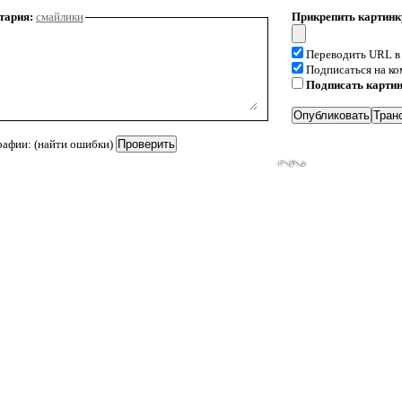
тария:
смайлики
Прикрепить картинк
Переводить URL в
Подписаться на к
Подписать карти
рафии: (найти ошибки)