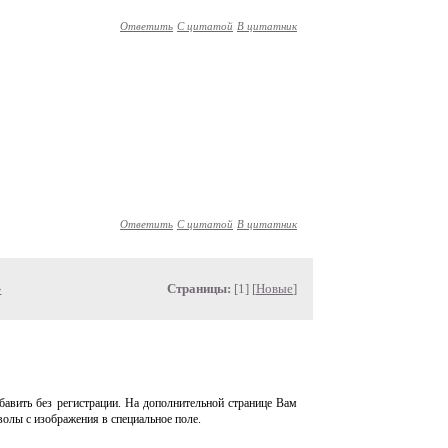
Ответить
С цитатой
В цитатник
Ответить
С цитатой
В цитатник
»
Страницы:
[1] [
Новые
]
авить без регистрации. На дополнительной странице Вам
волы с изображения в специальное поле.