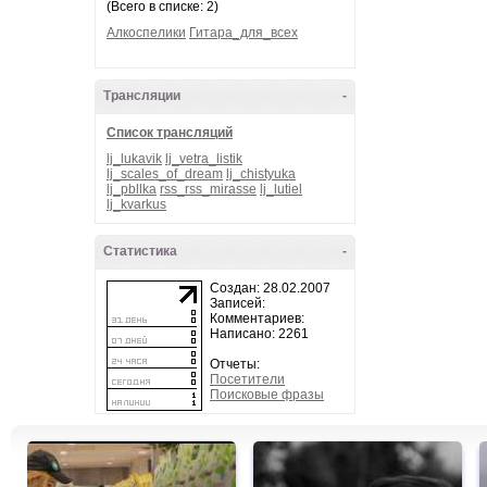
(Всего в списке: 2)
Алкоспелики
Гитара_для_всех
Трансляции
-
Список трансляций
lj_lukavik
lj_vetra_listik
lj_scales_of_dream
lj_chistyuka
lj_pbllka
rss_rss_mirasse
lj_lutiel
lj_kvarkus
Статистика
-
Создан: 28.02.2007
Записей:
Комментариев:
Написано: 2261
Отчеты:
Посетители
Поисковые фразы