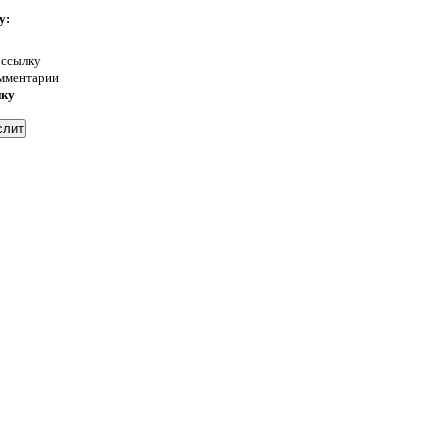
у:
 ссылку
омментарии
нку