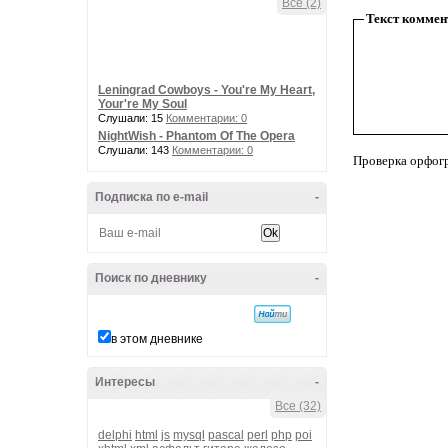
Все (2)
Текст коммен
Leningrad Cowboys - You're My Heart,
Your're My Soul
Слушали: 15
Комментарии: 0
NightWish - Phantom Of The Opera
Слушали: 143
Комментарии: 0
Проверка орфог
Подписка по e-mail
-
Поиск по дневнику
-
в этом дневнике
Интересы
-
Все (32)
delphi
html
js
mysql
pascal
perl
php
poi