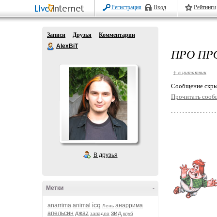
Регистрация
Вход
Рейтинги
Записи
Друзья
Комментарии
AlexBiT
ПРО ПР
+ в цитатник
Cообщение скры
Прочитать сооб
В друзья
Метки
-
icq
anarrima
animal
анаррима
Лень
зид
апельсин
джаz
западло
клуб