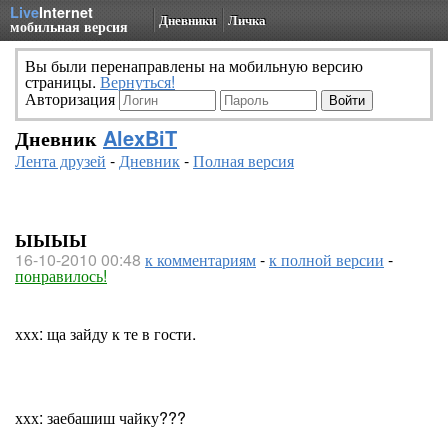
Live
Internet
Дневники
Личка
мобильная версия
Вы были перенаправлены на мобильную версию
страницы.
Вернуться!
Авторизация
Дневник
AlexBiT
Лента друзей
-
Дневник
-
Полная версия
ЫЫЫЫ
16-10-2010 00:48
к комментариям
-
к полной версии
-
понравилось!
ххх: ща зайду к те в гости.
ххх: заебашиш чайку???