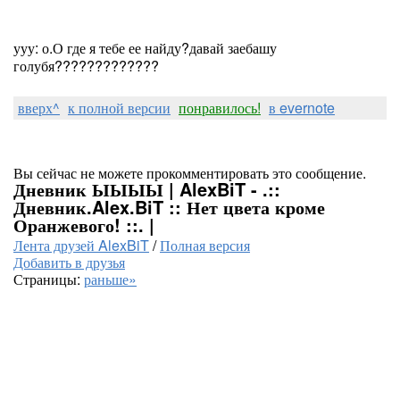
ууу: о.О где я тебе ее найду?давай заебашу
голубя?????????????
вверх^
к полной версии
понравилось!
в evernote
Вы сейчас не можете прокомментировать это сообщение.
Дневник ЫЫЫЫ | AlexBiT - .::
Дневник.Alex.BiT :: Нет цвета кроме
Оранжевого! ::. |
Лента друзей AlexBiT
/
Полная версия
Добавить в друзья
Страницы:
раньше»