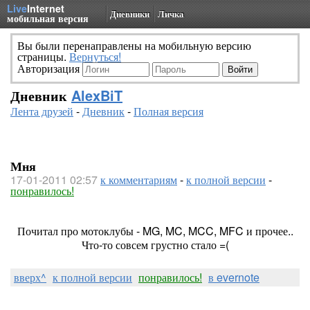
Live
Internet
Дневники
Личка
мобильная версия
Вы были перенаправлены на мобильную версию
страницы.
Вернуться!
Авторизация
Дневник
AlexBiT
Лента друзей
-
Дневник
-
Полная версия
Мня
17-01-2011 02:57
к комментариям
-
к полной версии
-
понравилось!
Почитал про мотоклубы - MG, MC, MCC, MFC и прочее..
Что-то совсем грустно стало =(
вверх^
к полной версии
понравилось!
в evernote