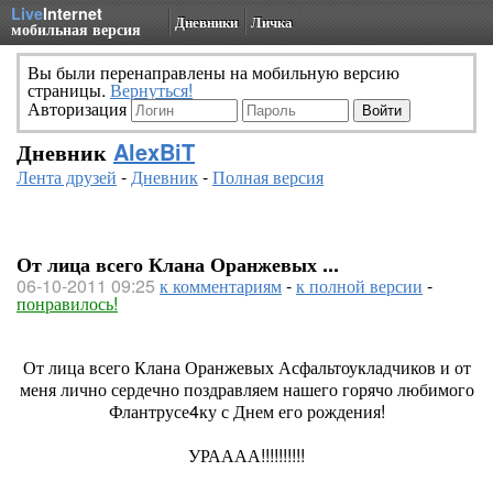
Live
Internet
Дневники
Личка
мобильная версия
Вы были перенаправлены на мобильную версию
страницы.
Вернуться!
Авторизация
Дневник
AlexBiT
Лента друзей
-
Дневник
-
Полная версия
От лица всего Клана Оранжевых ...
06-10-2011 09:25
к комментариям
-
к полной версии
-
понравилось!
От лица всего Клана Оранжевых Асфальтоукладчиков и от
меня лично сердечно поздравляем нашего горячо любимого
Флантрусе4ку с Днем его рождения!
УРАААА!!!!!!!!!!