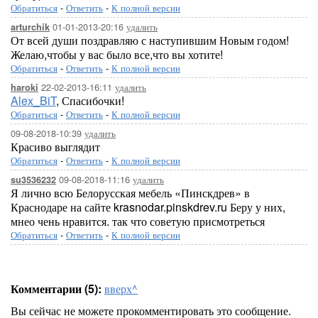
Обратиться
-
Ответить
-
К полной версии
01-01-2013-20:16
удалить
arturchik
От всей души поздравляю с наступившим Новым годом!
Желаю,чтобы у вас было все,что вы хотите!
Обратиться
-
Ответить
-
К полной версии
22-02-2013-16:11
удалить
haroki
Alex_BiT
, Спасибочки!
Обратиться
-
Ответить
-
К полной версии
09-08-2018-10:39
удалить
Красиво выглядит
Обратиться
-
Ответить
-
К полной версии
09-08-2018-11:16
удалить
su3536232
Я лично всю Белорусская мебель «Пинскдрев» в
Краснодаре на сайте krasnodar.pinskdrev.ru Беру у них,
мнео чень нравится. так что советую присмотреться
Обратиться
-
Ответить
-
К полной версии
Комментарии (5):
вверх^
Вы сейчас не можете прокомментировать это сообщение.