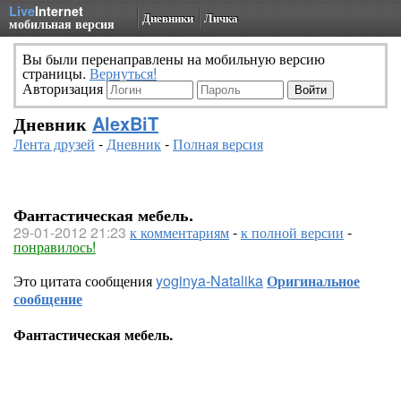
Live
Internet
Дневники
Личка
мобильная версия
Вы были перенаправлены на мобильную версию
страницы.
Вернуться!
Авторизация
Дневник
AlexBiT
Лента друзей
-
Дневник
-
Полная версия
Фантастическая мебель.
29-01-2012 21:23
к комментариям
-
к полной версии
-
понравилось!
Это цитата сообщения
yoginya-Natalika
Оригинальное
сообщение
Фантастическая мебель.