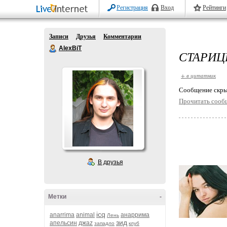
Регистрация
Вход
Рейтинги
Записи
Друзья
Комментарии
AlexBiT
СТАРИЦ
+ в цитатник
Cообщение скры
Прочитать сооб
В друзья
Метки
-
icq
anarrima
animal
анаррима
Лень
зид
апельсин
джаz
западло
клуб