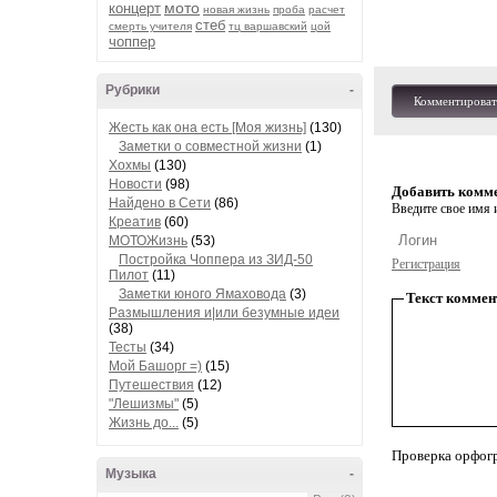
мото
концерт
новая жизнь
проба
расчет
стеб
смерть учителя
тц варшавский
цой
чоппер
Рубрики
-
Комментироват
Жесть как она есть [Моя жизнь]
(130)
Заметки о совместной жизни
(1)
Хохмы
(130)
Новости
(98)
Добавить комм
Найдено в Сети
(86)
Введите свое имя и
Креатив
(60)
МОТОЖизнь
(53)
Постройка Чоппера из ЗИД-50
Регистрация
Пилот
(11)
Заметки юного Ямаховода
(3)
Текст коммен
Размышления и|или безумные идеи
(38)
Тесты
(34)
Мой Башорг =)
(15)
Путешествия
(12)
"Лешизмы"
(5)
Жизнь до...
(5)
Проверка орфог
Музыка
-