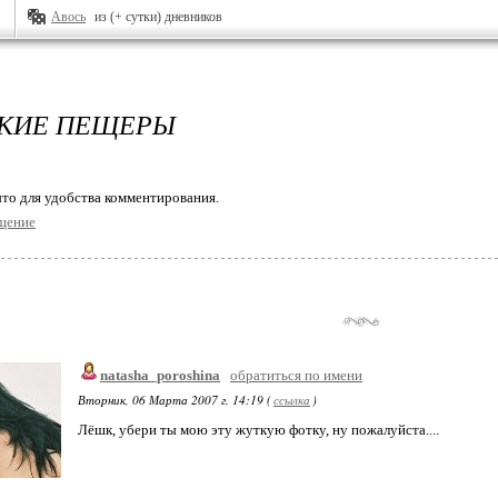
Авось
из (+ сутки) дневников
КИЕ ПЕЩЕРЫ
то для удобства комментирования.
щение
natasha_poroshina
обратиться по имени
Вторник, 06 Марта 2007 г. 14:19 (
ссылка
)
Лёшк, убери ты мою эту жуткую фотку, ну пожалуйста....