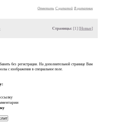
Ответить
С цитатой
В цитатник
»
Страницы:
[1] [
Новые
]
авить без регистрации. На дополнительной странице Вам
волы с изображения в специальное поле.
у:
 ссылку
омментарии
нку