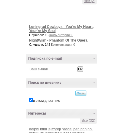
Все (2)
Leningrad Cowboys - You're My Heart,
Your're My Soul
Слушали: 15
Комментарии: 0
NightWish - Phantom Of The Opera
Слушали: 143
Комментарии: 0
Подписка по e-mail
-
Поиск по дневнику
-
в этом дневнике
Интересы
-
Все (32)
delphi
html
js
mysql
pascal
perl
php
poi