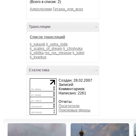
(Всего в списке: 2)
Алкоспелики
Гитара_для_всех
Трансляции
-
Список трансляций
lj_lukavik
lj_vetra_listik
lj_scales_of_dream
lj_chistyuka
lj_pbllka
rss_rss_mirasse
lj_lutiel
lj_kvarkus
Статистика
-
Создан: 28.02.2007
Записей:
Комментариев:
Написано: 2261
Отчеты:
Посетители
Поисковые фразы