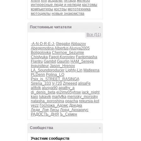
xhtml
xml
асфальт
гитара
железо
интересные люди и нелюди
кастомы
компьютеры
костры
мототехника
мотоциклы
новые знакомства
Постоянные читатели
-
Все (51)
-A-N-D-R-E-J-
0legator
Abbazov
Abegemotina
Albertus
Alusya2005
Boligolovka
Chernoe_bezumie
Chistyuka
Fagot-Koroviev
Fantomasha
Flantru
Gambit
Gaurlin
HAM_Serega
Inquisiteur
Jason_Hrenov
LA_Soundproducer
Lighty-Lin
Matleena
PLDenn
Polina_LO
Psix_is_STREET_RASINGA
Sirena_333
V-720
Zmeeed
alisaFe
allfolk
alusya90
apathy_a
dj_denis_beta
ei2jmv05yhsw
jack_night
kaio
lukavik
martyfka
merssky_morssky
natasha_poroshina
opacha
rekursia-kot
yezz
Госпожа_Адомс
Дредка
Леди_Лэя
Лисы
Лорд_Архариус
РАДОСТЬ_ДНЯ
Ъ_Семен
Сообщества
-
Участник сообществ