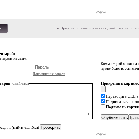
« Пред. запись
—
К дневнику
—
След. запись 
ь
ентарий:
 пароль на сайте:
Комментарий можно доб
нужно будет ввести сим
Напоминание пароля
тария:
смайлики
Прикрепить картинк
Переводить URL в
Подписаться на к
Подписать карти
рафии: (найти ошибки)