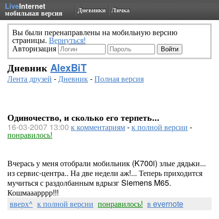
Live
Internet
Дневники
Личка
мобильная версия
Вы были перенаправлены на мобильную версию
страницы.
Вернуться!
Авторизация
Дневник
AlexBiT
Лента друзей
-
Дневник
-
Полная версия
Одиночество, и сколько его терпеть...
16-03-2007 13:00
к комментариям
-
к полной версии
-
понравилось!
Вчерась у меня отобрали мобильник (K700i) злые дядьки...
из сервис-центра.. На две недели аж!... Теперь приходится
мучиться с раздолбанным вдрызг Siemens M65.
Кошмааарррр!!!
вверх^
к полной версии
понравилось!
в evernote