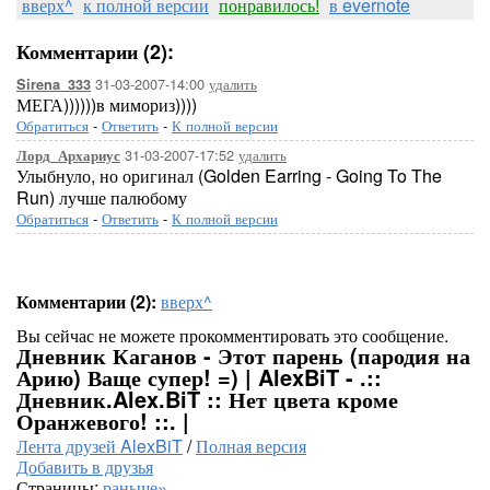
вверх^
к полной версии
понравилось!
в evernote
Комментарии (2):
31-03-2007-14:00
удалить
Sirena_333
МЕГА))))))в мимориз))))
Обратиться
-
Ответить
-
К полной версии
31-03-2007-17:52
удалить
Лорд_Архариус
Улыбнуло, но оригинал (Golden Earring - Going To The
Run) лучше палюбому
Обратиться
-
Ответить
-
К полной версии
Комментарии (2):
вверх^
Вы сейчас не можете прокомментировать это сообщение.
Дневник Каганов - Этот парень (пародия на
Арию) Ваще супер! =) | AlexBiT - .::
Дневник.Alex.BiT :: Нет цвета кроме
Оранжевого! ::. |
Лента друзей AlexBiT
/
Полная версия
Добавить в друзья
Страницы:
раньше»