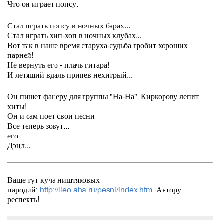
Что он играет попсу.
Стал играть попсу в ночных барах...
Стал играть хип-хоп в ночных клубах...
Вот так в наше время старуха-судьба гробит хороших
парней!
Не вернуть его - плачь гитара!
И летящий вдаль припев нехитрый...
Он пишет фанеру для группы "На-На", Киркорову лепит
хиты!
Он и сам поет свои песни
Все теперь зовут...
его...
Дэцл...
Ваще тут куча ништяковых
пародий:
http://lleo.aha.ru/pesni/index.htm
Автору
респектъ!