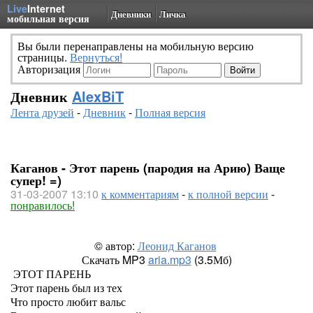
Live
Internet
Дневники
Личка
мобильная версия
Вы были перенаправлены на мобильную версию
страницы.
Вернуться!
Авторизация
Дневник
AlexBiT
Лента друзей
-
Дневник
-
Полная версия
Каганов - Этот парень (пародия на Арию) Ваще
супер! =)
31-03-2007 13:10
к комментариям
-
к полной версии
-
понравилось!
© автор:
Леонид Каганов
Скачать MP3
aria.mp3
(3.5Мб)
ЭТОТ ПАРЕНЬ
Этот парень был из тех
Что просто любит вальс