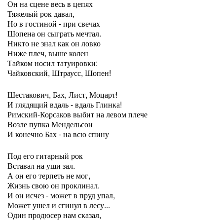
Он на сцене весь в цепях
Тяжелый рок давал,
Но в гостиной - при свечах
Шопена он сыграть мечтал.
Никто не знал как он ловко
Ниже плеч, выше колен
Тайком носил татуировки:
Чайковский, Штраусс, Шопен!
Шестакович, Бах, Лист, Моцарт!
И глядящий вдаль - вдаль Глинка!
Римский-Корсаков выбит на левом плече
Возле пупка Мендельсон
И конечно Бах - на всю спину
Под его гитарный рок
Вставал на уши зал.
А он его терпеть не мог,
Жизнь свою он проклинал.
И он исчез - может в пруд упал,
Может ушел и сгинул в лесу...
Один продюсер нам сказал,