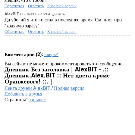
Обратиться
-
Ответить
-
К полной версии
03-04-2007-16:04
удалить
AlexBiT
Да убогий я что-то стал в последнее время. См. пост про
"ходячую заразу"
Обратиться
-
Ответить
-
К полной версии
Комментарии (2):
вверх^
Вы сейчас не можете прокомментировать это сообщение.
Дневник Без заголовка | AlexBiT - .::
Дневник.Alex.BiT :: Нет цвета кроме
Оранжевого! ::. |
Лента друзей AlexBiT
/
Полная версия
Добавить в друзья
Страницы:
раньше»