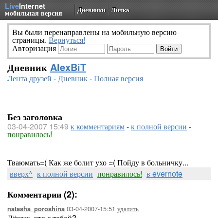
Live
Internet
Дневники
Личка
мобильная версия
Вы были перенаправлены на мобильную версию
страницы.
Вернуться!
Авторизация
Дневник
AlexBiT
Лента друзей
-
Дневник
-
Полная версия
Без заголовка
03-04-2007 15:49
к комментариям
-
к полной версии
-
понравилось!
Тваюмать=( Как же болит ухо =( Пойду в больничку...
вверх^
к полной версии
понравилось!
в evernote
Комментарии (2):
03-04-2007-15:51
удалить
natasha_poroshina
Лёшик, что с тобой?