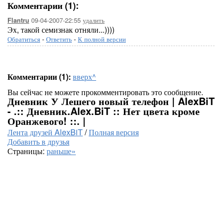
Комментарии (1):
09-04-2007-22:55
удалить
Flantru
Эх, такой семизнак отняли...))))
Обратиться
-
Ответить
-
К полной версии
Комментарии (1):
вверх^
Вы сейчас не можете прокомментировать это сообщение.
Дневник У Лешего новый телефон | AlexBiT
- .:: Дневник.Alex.BiT :: Нет цвета кроме
Оранжевого! ::. |
Лента друзей AlexBiT
/
Полная версия
Добавить в друзья
Страницы:
раньше»