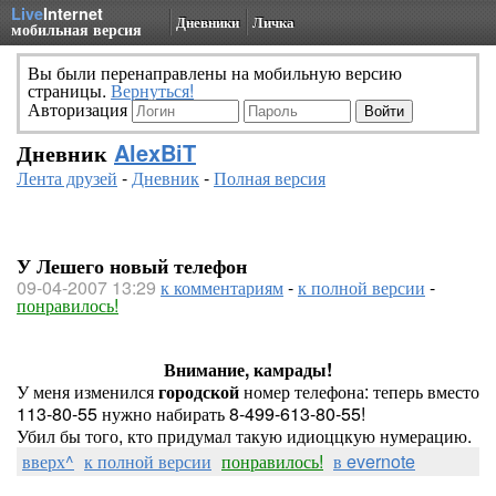
Live
Internet
Дневники
Личка
мобильная версия
Вы были перенаправлены на мобильную версию
страницы.
Вернуться!
Авторизация
Дневник
AlexBiT
Лента друзей
-
Дневник
-
Полная версия
У Лешего новый телефон
09-04-2007 13:29
к комментариям
-
к полной версии
-
понравилось!
Внимание, камрады!
У меня изменился
городской
номер телефона: теперь вместо
113-80-55 нужно набирать 8-499-613-80-55!
Убил бы того, кто придумал такую идиоццкую нумерацию.
вверх^
к полной версии
понравилось!
в evernote