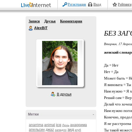
Регистрация
Вход
Рейтинги
Записи
Друзья
Комментарии
AlexBiT
БЕЗ ЗА
Вторник, 17 Апрел
женский словарь.
Да = Hет
Hет = Да
Может быть = H
Я виновата = Ты
Hам нyжно = Я 
В друзья
Решай сам = Веp
Делай что хочеш
Hам нyжно пого
Метки
-
Конечно, пpодол
Я не расстроена
icq
anarrima
animal
анаррима
Лень
зид
апельсин
джаz
Ты такой мужест
западло
клуб