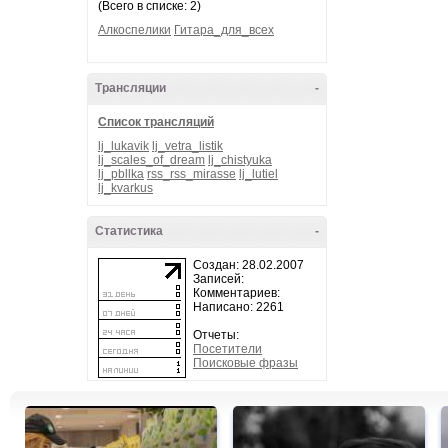
(Всего в списке: 2)
Алкоспелики
Гитара_для_всех
Трансляции
-
Список трансляций
lj_lukavik
lj_vetra_listik
lj_scales_of_dream
lj_chistyuka
lj_pbllka
rss_rss_mirasse
lj_lutiel
lj_kvarkus
Статистика
-
Создан: 28.02.2007
Записей:
Комментариев:
Написано: 2261
Отчеты:
Посетители
Поисковые фразы