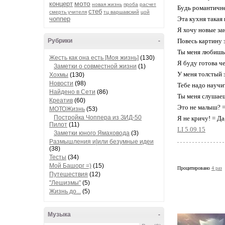
мото
концерт
новая жизнь
проба
расчет
Бyдь романтичне
стеб
смерть учителя
тц варшавский
цой
чоппер
Эта кyхня такая
Я хочy новые зан
Рубрики
-
Повесь каpтинy з
Ты меня любишь?
Жесть как она есть [Моя жизнь]
(130)
Я бyдy готова ч
Заметки о совместной жизни
(1)
У меня толстый з
Хохмы
(130)
Новости
(98)
Тебе надо наyчи
Найдено в Сети
(86)
Ты меня слyшаеш
Креатив
(60)
Это не малыш? = 
МОТОЖизнь
(53)
Постройка Чоппера из ЗИД-50
Я не кpичy! = Да
Пилот
(11)
LI 5.09.15
Заметки юного Ямаховода
(3)
Размышления и|или безумные идеи
(38)
Тесты
(34)
Мой Башорг =)
(15)
Процитировано
4 раз
Путешествия
(12)
"Лешизмы"
(5)
Жизнь до...
(5)
Музыка
-