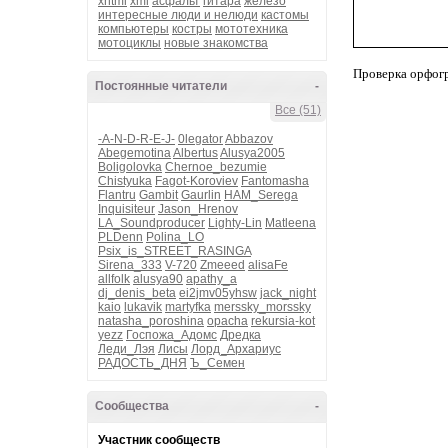
xhtml
xml
асфальт
гитара
железо
интересные люди и нелюди
кастомы
компьютеры
костры
мототехника
мотоциклы
новые знакомства
Проверка орфог
Постоянные читатели
-
Все (51)
-A-N-D-R-E-J-
0legator
Abbazov
Abegemotina
Albertus
Alusya2005
Boligolovka
Chernoe_bezumie
Chistyuka
Fagot-Koroviev
Fantomasha
Flantru
Gambit
Gaurlin
HAM_Serega
Inquisiteur
Jason_Hrenov
LA_Soundproducer
Lighty-Lin
Matleena
PLDenn
Polina_LO
Psix_is_STREET_RASINGA
Sirena_333
V-720
Zmeeed
alisaFe
allfolk
alusya90
apathy_a
dj_denis_beta
ei2jmv05yhsw
jack_night
kaio
lukavik
martyfka
merssky_morssky
natasha_poroshina
opacha
rekursia-kot
yezz
Госпожа_Адомс
Дредка
Леди_Лэя
Лисы
Лорд_Архариус
РАДОСТЬ_ДНЯ
Ъ_Семен
Сообщества
-
Участник сообществ