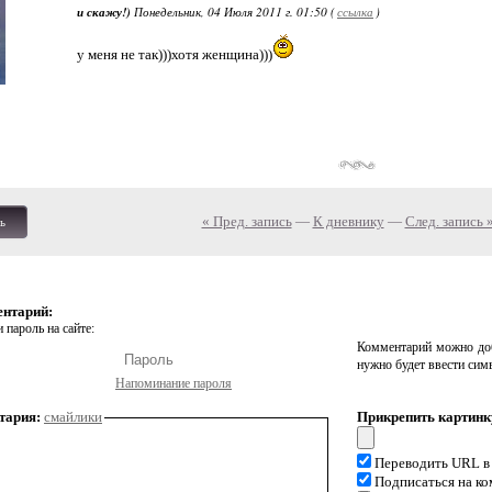
и скажу!)
Понедельник, 04 Июля 2011 г. 01:50 (
ссылка
)
у меня не так)))хотя женщина)))
« Пред. запись
—
К дневнику
—
След. запись 
ь
ентарий:
 пароль на сайте:
Комментарий можно доб
нужно будет ввести сим
Напоминание пароля
тария:
смайлики
Прикрепить картинк
Переводить URL в
Подписаться на к