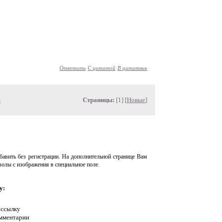
Ответить
С цитатой
В цитатник
»
Страницы:
[1] [
Новые
]
авить без регистрации. На дополнительной странице Вам
волы с изображения в специальное поле.
у:
 ссылку
омментарии