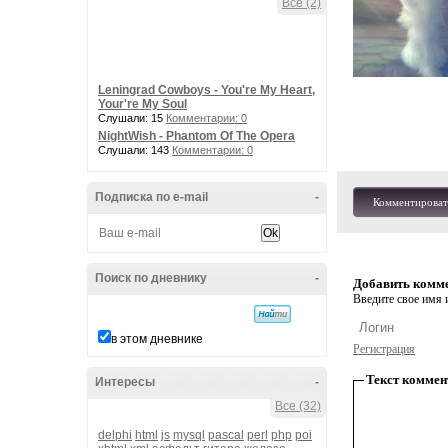
Все (2)
Leningrad Cowboys - You're My Heart,
Your're My Soul
Слушали: 15
Комментарии: 0
NightWish - Phantom Of The Opera
Слушали: 143
Комментарии: 0
Подписка по e-mail
-
Комментироват
Поиск по дневнику
-
Добавить комм
Введите свое имя и
в этом дневнике
Регистрация
Текст коммен
Интересы
-
Все (32)
delphi
html
js
mysql
pascal
perl
php
poi