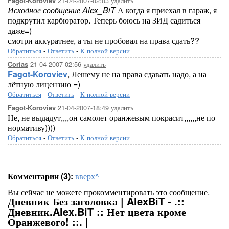
21-04-2007-02:03
удалить
Fagot-Koroviev
Исходное сообщение Alex_BiT
А когда я приехал в гараж, я
подкрутил карбюратор. Теперь боюсь на ЗИД садиться
даже=)
смотри аккуратнее, а ты не пробовал на права сдать??
Обратиться
-
Ответить
-
К полной версии
21-04-2007-02:56
удалить
Corias
Fagot-Koroviev
, Лешему не на права сдавать надо, а на
лётную лицензию =)
Обратиться
-
Ответить
-
К полной версии
21-04-2007-18:49
удалить
Fagot-Koroviev
Не, не выдадут,,,,он самолет оранжевым покрасит,,,,,,не по
нормативу))))
Обратиться
-
Ответить
-
К полной версии
Комментарии (3):
вверх^
Вы сейчас не можете прокомментировать это сообщение.
Дневник Без заголовка | AlexBiT - .::
Дневник.Alex.BiT :: Нет цвета кроме
Оранжевого! ::. |