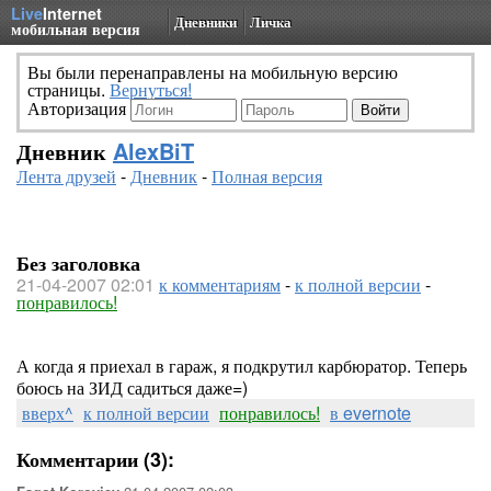
Live
Internet
Дневники
Личка
мобильная версия
Вы были перенаправлены на мобильную версию
страницы.
Вернуться!
Авторизация
Дневник
AlexBiT
Лента друзей
-
Дневник
-
Полная версия
Без заголовка
21-04-2007 02:01
к комментариям
-
к полной версии
-
понравилось!
А когда я приехал в гараж, я подкрутил карбюратор. Теперь
боюсь на ЗИД садиться даже=)
вверх^
к полной версии
понравилось!
в evernote
Комментарии (3):