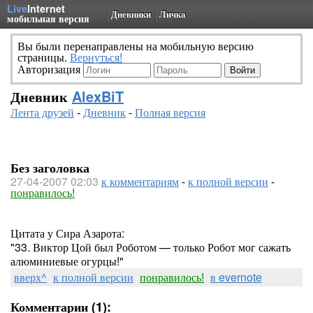
Live
Internet
Дневники
Личка
мобильная версия
Вы были перенаправлены на мобильную версию
страницы.
Вернуться!
Авторизация
Дневник
AlexBiT
Лента друзей
-
Дневник
-
Полная версия
Без заголовка
27-04-2007 02:03
к комментариям
-
к полной версии
-
понравилось!
Цитата у Сира Азарота:
"33. Виктор Цой был Роботом — только Робот мог сажать
алюминиевые огурцы!"
вверх^
к полной версии
понравилось!
в evernote
Комментарии (1):