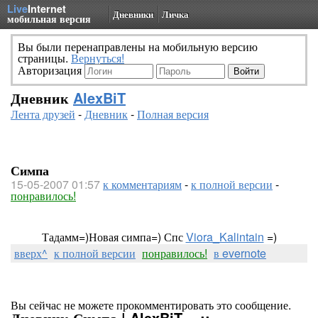
Live
Internet
Дневники
Личка
мобильная версия
Вы были перенаправлены на мобильную версию
страницы.
Вернуться!
Авторизация
Дневник
AlexBiT
Лента друзей
-
Дневник
-
Полная версия
Симпа
15-05-2007 01:57
к комментариям
-
к полной версии
-
понравилось!
Тадамм=)Новая симпа=) Спс
Viora_Kalintain
=)
вверх^
к полной версии
понравилось!
в evernote
Вы сейчас не можете прокомментировать это сообщение.
Дневник Симпа | AlexBiT - .::