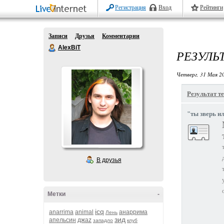
Регистрация
Вход
Рейтинги
Записи
Друзья
Комментарии
AlexBiT
РЕЗУЛЬ
Четверг, 31 Мая 20
Результат те
"ты зверь и
В друзья
Метки
-
icq
anarrima
animal
анаррима
Лень
зид
апельсин
джаz
западло
клуб