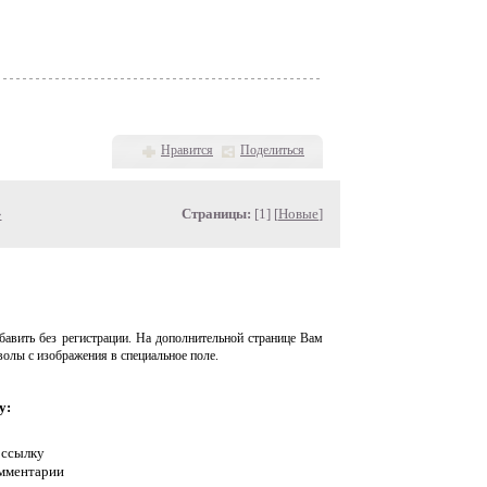
Нравится
Поделиться
»
Страницы:
[1] [
Новые
]
авить без регистрации. На дополнительной странице Вам
волы с изображения в специальное поле.
у:
 ссылку
омментарии