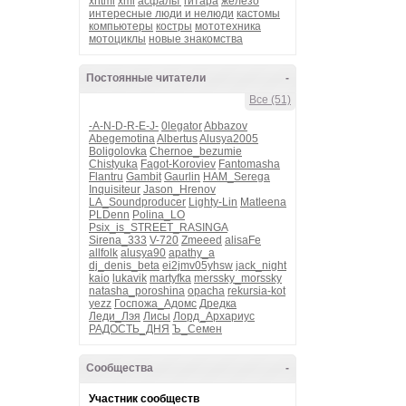
xhtml
xml
асфальт
гитара
железо
интересные люди и нелюди
кастомы
компьютеры
костры
мототехника
мотоциклы
новые знакомства
Постоянные читатели
-
Все (51)
-A-N-D-R-E-J-
0legator
Abbazov
Abegemotina
Albertus
Alusya2005
Boligolovka
Chernoe_bezumie
Chistyuka
Fagot-Koroviev
Fantomasha
Flantru
Gambit
Gaurlin
HAM_Serega
Inquisiteur
Jason_Hrenov
LA_Soundproducer
Lighty-Lin
Matleena
PLDenn
Polina_LO
Psix_is_STREET_RASINGA
Sirena_333
V-720
Zmeeed
alisaFe
allfolk
alusya90
apathy_a
dj_denis_beta
ei2jmv05yhsw
jack_night
kaio
lukavik
martyfka
merssky_morssky
natasha_poroshina
opacha
rekursia-kot
yezz
Госпожа_Адомс
Дредка
Леди_Лэя
Лисы
Лорд_Архариус
РАДОСТЬ_ДНЯ
Ъ_Семен
Сообщества
-
Участник сообществ