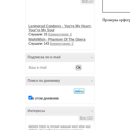
Все (2)
Проверка орфог
Leningrad Cowboys - You're My Heart,
Your're My Soul
Слушали: 15
Комментарии: 0
NightWish - Phantom Of The Opera
Слушали: 143
Комментарии: 0
Подписка по e-mail
-
Поиск по дневнику
-
в этом дневнике
Интересы
-
Все (32)
delphi
html
js
mysql
pascal
perl
php
poi