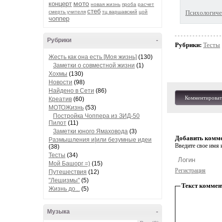
мото
концерт
новая жизнь
проба
расчет
стеб
смерть учителя
тц варшавский
цой
Психологичес
чоппер
Рубрики
-
Рубрики:
Тесты
Жесть как она есть [Моя жизнь]
(130)
Заметки о совместной жизни
(1)
Хохмы
(130)
Новости
(98)
Найдено в Сети
(86)
Комментироват
Креатив
(60)
МОТОЖизнь
(53)
Постройка Чоппера из ЗИД-50
Пилот
(11)
Заметки юного Ямаховода
(3)
Добавить комм
Размышления и|или безумные идеи
Введите свое имя и
(38)
Тесты
(34)
Мой Башорг =)
(15)
Регистрация
Путешествия
(12)
"Лешизмы"
(5)
Текст коммен
Жизнь до...
(5)
Музыка
-