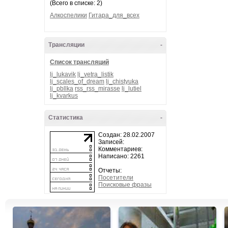
(Всего в списке: 2)
Алкоспелики
Гитара_для_всех
Трансляции
-
Список трансляций
lj_lukavik
lj_vetra_listik
lj_scales_of_dream
lj_chistyuka
lj_pbllka
rss_rss_mirasse
lj_lutiel
lj_kvarkus
Статистика
-
Создан: 28.02.2007
Записей:
Комментариев:
Написано: 2261
Отчеты:
Посетители
Поисковые фразы