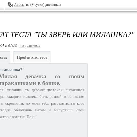
Авось
из (+ сутки) дневников
ТАТ ТЕСТА "ТЫ ЗВЕРЬ ИЛИ МИЛАШКА?"
07 г. 01:38
+ в цитатник
ста:
Пройти этот тест
ли милашка?"
Милая девачка со своим
таракашками в бошке.
ты -милашка. ты девочка-цветочек. пытаешься
для каждого человека быть разной. в основном
ты скромняга, но если тебя разозлить...ты кого
угодна обложишь матом и выпустишь свои
острые коготки!Поки!