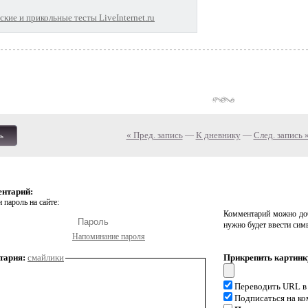
кие и прикольные тесты LiveInternet.ru
« Пред. запись
—
К дневнику
—
След. запись 
ь
ентарий:
 пароль на сайте:
Комментарий можно доб
нужно будет ввести сим
Напоминание пароля
тария:
смайлики
Прикрепить картинк
Переводить URL в
Подписаться на к