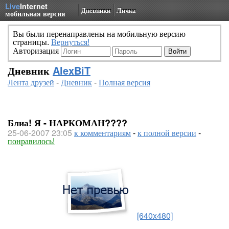
Live
Internet
Дневники
Личка
мобильная версия
Вы были перенаправлены на мобильную версию
страницы.
Вернуться!
Авторизация
Дневник
AlexBiT
Лента друзей
-
Дневник
-
Полная версия
Блиа! Я - НАРКОМАН????
25-06-2007 23:05
к комментариям
-
к полной версии
-
понравилось!
[640x480]