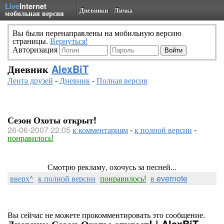
Live
Internet
Дневники
Личка
мобильная версия
Вы были перенаправлены на мобильную версию
страницы.
Вернуться!
Авторизация
Дневник
AlexBiT
Лента друзей
-
Дневник
-
Полная версия
Сезон Охоты открыт!
26-06-2007 22:05
к комментариям
-
к полной версии
-
понравилось!
Смотрю рекламу, охочусь за песней...
вверх^
к полной версии
понравилось!
в evernote
Вы сейчас не можете прокомментировать это сообщение.
Дневник Сезон Охоты открыт! | AlexBiT -