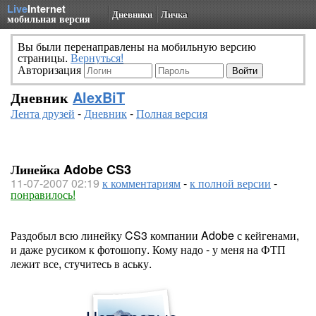
Live
Internet
Дневники
Личка
мобильная версия
Вы были перенаправлены на мобильную версию
страницы.
Вернуться!
Авторизация
Дневник
AlexBiT
Лента друзей
-
Дневник
-
Полная версия
Линейка Adobe CS3
11-07-2007 02:19
к комментариям
-
к полной версии
-
понравилось!
Раздобыл всю линейку CS3 компании Adobe с кейгенами,
и даже русиком к фотошопу. Кому надо - у меня на ФТП
лежит все, стучитесь в аську.