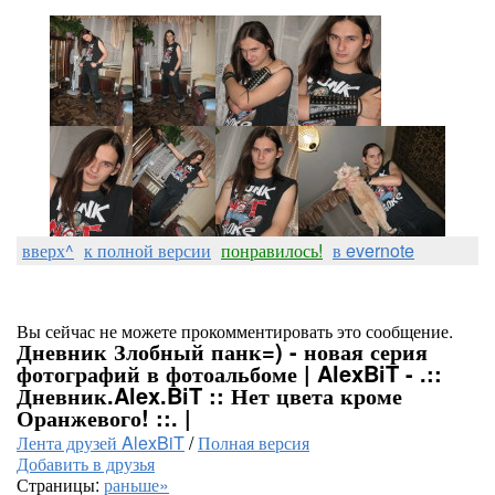
вверх^
к полной версии
понравилось!
в evernote
Вы сейчас не можете прокомментировать это сообщение.
Дневник Злобный панк=) - новая серия
фотографий в фотоальбоме | AlexBiT - .::
Дневник.Alex.BiT :: Нет цвета кроме
Оранжевого! ::. |
Лента друзей AlexBiT
/
Полная версия
Добавить в друзья
Страницы:
раньше»