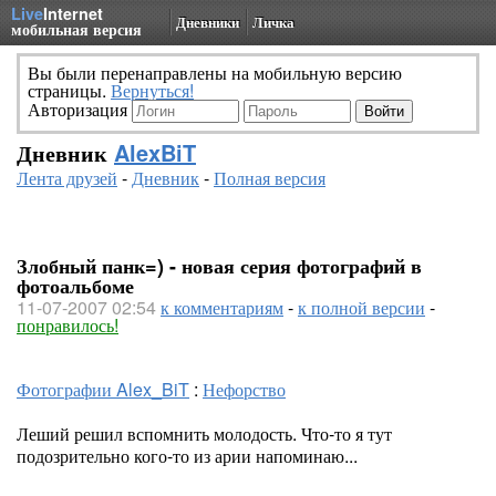
Live
Internet
Дневники
Личка
мобильная версия
Вы были перенаправлены на мобильную версию
страницы.
Вернуться!
Авторизация
Дневник
AlexBiT
Лента друзей
-
Дневник
-
Полная версия
Злобный панк=) - новая серия фотографий в
фотоальбоме
11-07-2007 02:54
к комментариям
-
к полной версии
-
понравилось!
Фотографии Alex_BiT
:
Нефорство
Леший решил вспомнить молодость. Что-то я тут
подозрительно кого-то из арии напоминаю...