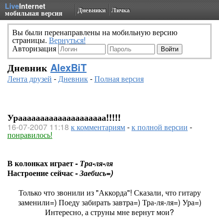
Live
Internet
Дневники
Личка
мобильная версия
Вы были перенаправлены на мобильную версию
страницы.
Вернуться!
Авторизация
Дневник
AlexBiT
Лента друзей
-
Дневник
-
Полная версия
Ураааааааааааааааааааа!!!!!
16-07-2007 11:18
к комментариям
-
к полной версии
-
понравилось!
В колонках играет -
Тра-ля-ля
Настроение сейчас -
Заебись=)
Только что звонили из "Аккорда"! Сказали, что гитару
заменили=) Поеду забирать завтра=) Тра-ля-ля=) Ура=)
Интересно, а струны мне вернут мои?