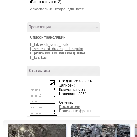
(Всего в списке: 2)
Алкоспелики
Гитара_для_всех
Трансляции
-
Список трансляций
lj_lukavik
lj_vetra_listik
lj_scales_of_dream
lj_chistyuka
lj_pbllka
rss_rss_mirasse
lj_lutiel
lj_kvarkus
Статистика
-
Создан: 28.02.2007
Записей:
Комментариев:
Написано: 2261
Отчеты:
Посетители
Поисковые фразы