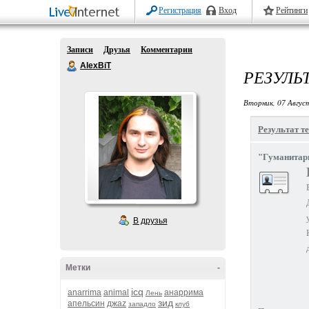
Регистрация
Вход
Рейтинги
Записи
Друзья
Комментарии
AlexBiT
РЕЗУЛЬ
Вторник, 07 Авгус
Результат те
"Гуманитари
В друзья
Метки
-
icq
anarrima
animal
анаррима
Лень
зид
апельсин
джаz
западло
клуб