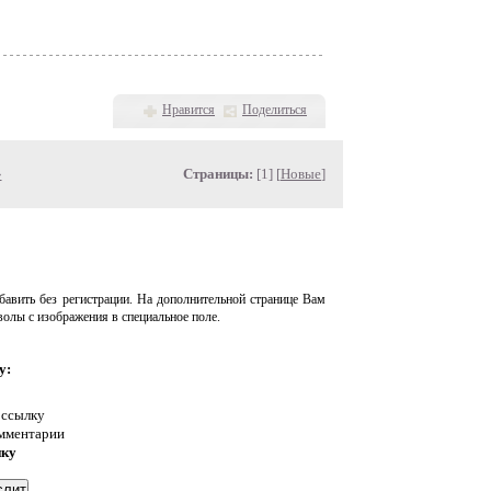
Нравится
Поделиться
»
Страницы:
[1] [
Новые
]
авить без регистрации. На дополнительной странице Вам
волы с изображения в специальное поле.
у:
 ссылку
омментарии
нку