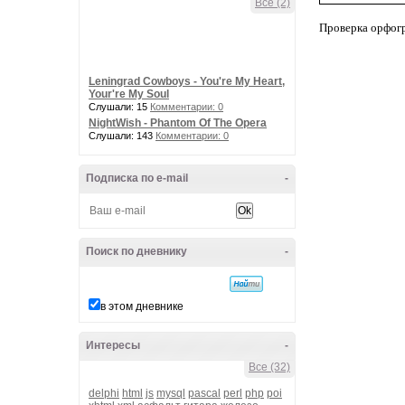
Все (2)
Проверка орфог
Leningrad Cowboys - You're My Heart,
Your're My Soul
Слушали: 15
Комментарии: 0
NightWish - Phantom Of The Opera
Слушали: 143
Комментарии: 0
Подписка по e-mail
-
Поиск по дневнику
-
в этом дневнике
Интересы
-
Все (32)
delphi
html
js
mysql
pascal
perl
php
poi