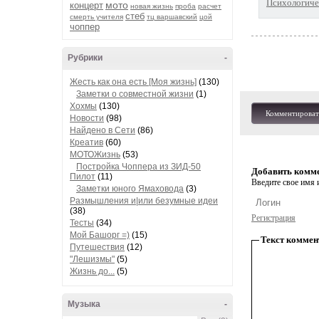
Психологичес
мото
концерт
новая жизнь
проба
расчет
стеб
смерть учителя
тц варшавский
цой
чоппер
Рубрики
-
Жесть как она есть [Моя жизнь]
(130)
Заметки о совместной жизни
(1)
Хохмы
(130)
Комментироват
Новости
(98)
Найдено в Сети
(86)
Креатив
(60)
МОТОЖизнь
(53)
Постройка Чоппера из ЗИД-50
Добавить комм
Пилот
(11)
Введите свое имя и
Заметки юного Ямаховода
(3)
Размышления и|или безумные идеи
(38)
Регистрация
Тесты
(34)
Мой Башорг =)
(15)
Текст коммен
Путешествия
(12)
"Лешизмы"
(5)
Жизнь до...
(5)
Музыка
-