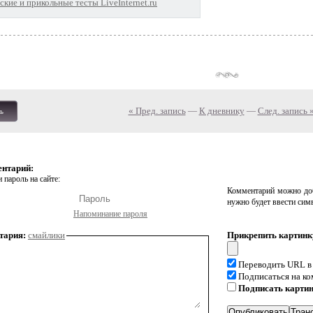
кие и прикольные тесты LiveInternet.ru
« Пред. запись
—
К дневнику
—
След. запись 
ь
ентарий:
 пароль на сайте:
Комментарий можно доб
нужно будет ввести сим
Напоминание пароля
тария:
смайлики
Прикрепить картинк
Переводить URL в
Подписаться на к
Подписать карти