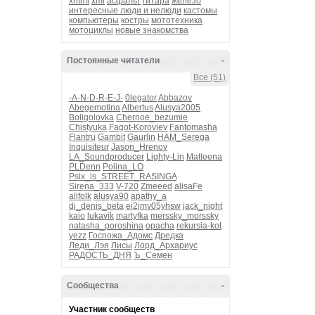
xhtml
xml
асфальт
гитара
железо
интересные люди и нелюди
кастомы
компьютеры
костры
мототехника
мотоциклы
новые знакомства
Постоянные читатели
-
Все (51)
-A-N-D-R-E-J-
0legator
Abbazov
Abegemotina
Albertus
Alusya2005
Boligolovka
Chernoe_bezumie
Chistyuka
Fagot-Koroviev
Fantomasha
Flantru
Gambit
Gaurlin
HAM_Serega
Inquisiteur
Jason_Hrenov
LA_Soundproducer
Lighty-Lin
Matleena
PLDenn
Polina_LO
Psix_is_STREET_RASINGA
Sirena_333
V-720
Zmeeed
alisaFe
allfolk
alusya90
apathy_a
dj_denis_beta
ei2jmv05yhsw
jack_night
kaio
lukavik
martyfka
merssky_morssky
natasha_poroshina
opacha
rekursia-kot
yezz
Госпожа_Адомс
Дредка
Леди_Лэя
Лисы
Лорд_Архариус
РАДОСТЬ_ДНЯ
Ъ_Семен
Сообщества
-
Участник сообществ