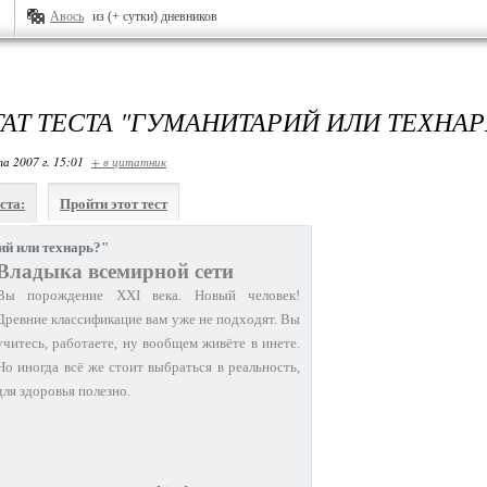
Авось
из (+ сутки) дневников
ТАТ ТЕСТА "ГУМАНИТАРИЙ ИЛИ ТЕХНАР
та 2007 г. 15:01
+ в цитатник
ста:
Пройти этот тест
й или технарь?"
Владыка всемирной сети
Вы порождение XXI века. Новый человек!
Древние классификацие вам уже не подходят. Вы
учитесь, работаете, ну вообщем живёте в инете.
Но иногда всё же стоит выбраться в реальность,
для здоровья полезно.