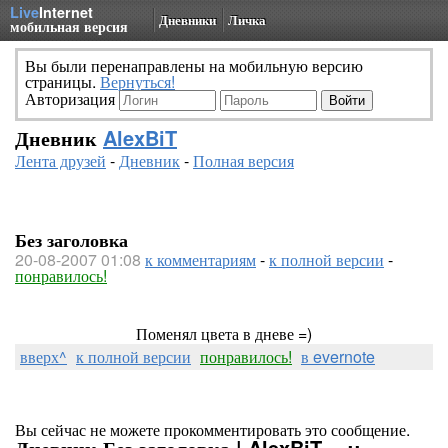
Live
Internet
Дневники
Личка
мобильная версия
Вы были перенаправлены на мобильную версию
страницы.
Вернуться!
Авторизация
Дневник
AlexBiT
Лента друзей
-
Дневник
-
Полная версия
Без заголовка
20-08-2007 01:08
к комментариям
-
к полной версии
-
понравилось!
Поменял цвета в дневе =)
вверх^
к полной версии
понравилось!
в evernote
Вы сейчас не можете прокомментировать это сообщение.
Дневник Без заголовка | AlexBiT - .::