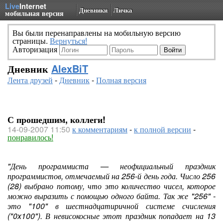
Live
Internet
Дневники
Личка
мобильная версия
Вы были перенаправлены на мобильную версию
страницы.
Вернуться!
Авторизация
Дневник
AlexBiT
Лента друзей
-
Дневник
-
Полная версия
С прошедшим, коллеги!
14-09-2007 11:50
к комментариям
-
к полной версии
-
понравилось!
"День программиста — неофициальный праздник
программистов, отмечаемый на 256-й день года. Число 256
(28) выбрано потому, что это количество чисел, которое
можно выразить с помощью одного байта. Так же "256" -
это "100" в шестнадцатиричной системе счисления
("0x100"). В невисокосные этот праздник попадает на 13