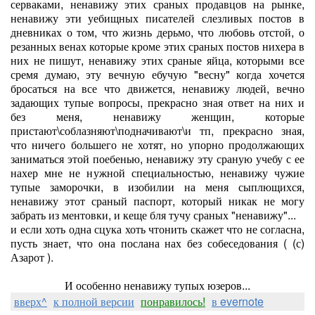
серваками, ненавижу этих сраных продавцов на рынке,
ненавижу эти уебищных писателей слезливых постов в
дневниках о том, что жизнь дерьмо, что любовь отстой, о
резанных венах которые кроме этих сраных постов нихера в
них не пишут, ненавижу этих сраные яйца, которыми все
сремя думаю, эту вечную ебучую "весну" когда хочется
бросаться на все что движется, ненавижу людей, вечно
задающих тупые вопросы, прекрасно зная ответ на них и
без меня, ненавижу женщин, которые
пристают\соблазняют\подначивают\и тп, прекрасно зная,
что ничего большего не хотят, но упорно продолжающих
заниматься этой поебенью, ненавижу эту сраную учебу с ее
нахер мне не нужной специальностью, ненавижу чужие
тупые заморочки, в изобилии на меня сыплющихся,
ненавижу этот сраный паспорт, который никак не могу
забрать из ментовки, и кеще бля тучу сраных "ненавижу"...
и если хоть одна сцука хоть чтонить скажет что не согласна,
пусть знает, что она послана нах без собеседования ( (с)
Азарот ).
И особенно ненавижу тупых юзеров...
вверх^
к полной версии
понравилось!
в evernote