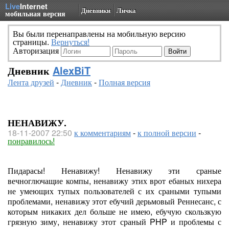
Live
Internet
Дневники
Личка
мобильная версия
Вы были перенаправлены на мобильную версию
страницы.
Вернуться!
Авторизация
Дневник
AlexBiT
Лента друзей
-
Дневник
-
Полная версия
НЕНАВИЖУ.
18-11-2007 22:50
к комментариям
-
к полной версии
-
понравилось!
Пидарасы! Ненавижу! Ненавижу эти сраные
вечноглючащие компы, ненавижу этих врот ебаных нихера
не умеющих тупых пользователей с их сраными тупыми
проблемами, ненавижу этот ебучий дерьмовый Реннесанс, с
которым никаких дел больше не имею, ебучую скользкую
грязную зиму, ненавижу этот сраный PHP и проблемы с