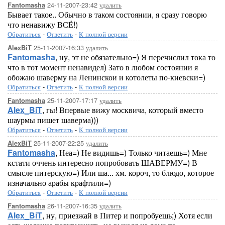
24-11-2007-23:42
удалить
Fantomasha
Бывает такое.. Обычно в таком состоянии, я сразу говорю
что ненавижу ВСЁ!)
Обратиться
-
Ответить
-
К полной версии
25-11-2007-16:33
удалить
AlexBiT
Fantomasha
, ну, эт не обязательно=) Я перечислил тока то
что в тот момент ненавидел) Зато в любом состоянии я
обожаю шаверму на Ленинскои и котолеты по-киевски=)
Обратиться
-
Ответить
-
К полной версии
25-11-2007-17:17
удалить
Fantomasha
Alex_BiT
, гы! Впервые вижу москвича, который вместо
шаурмы пишет шаверма)))
Обратиться
-
Ответить
-
К полной версии
25-11-2007-22:25
удалить
AlexBiT
Fantomasha
, Неа=) Не видишь=) Только читаешь=) Мне
кстати оччень интересно попробовать ШАВЕРМУ=) В
смысле питерскую=) Или ша... хм. короч, то блюдо, которое
изначально арабы крафтили=)
Обратиться
-
Ответить
-
К полной версии
26-11-2007-16:35
удалить
Fantomasha
Alex_BiT
, ну, приезжай в Питер и попробуешь;) Хотя если