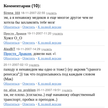
Комментарии (10):
18-11-2007-22:55
удалить
Sirena_333
эм, а я ненавижу медиков и еще многое другое чем не
хотела бы захламлять тебе мозг
Обратиться
-
Ответить
-
К полной версии
19-11-2007-11:20
удалить
Просто_Дракон
Хуясе О_О
Обратиться
-
Ответить
-
К полной версии
19-11-2007-14:29
удалить
AlexBiT
Просто_Дракон
, довели нах =\
Обратиться
-
Ответить
-
К полной версии
20-11-2007-02:13
удалить
паходу и ненавидим мы одно и тоже:) (ну акромя "сраного
ренесаса";)) так что подписываюсь под каждым словом
(Мак)
Обратиться
-
Ответить
-
К полной версии
20-11-2007-19:51
удалить
no_alice_no_problem
хм, не плохо..)согласна..) ещё нанавижу общественный
транспорт, пробки и преподов..)
Обратиться
-
Ответить
-
К полной версии