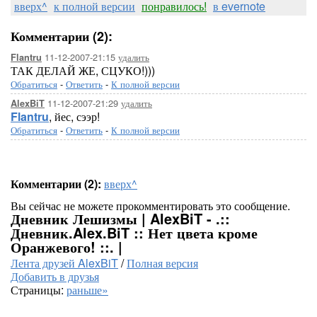
вверх^
к полной версии
понравилось!
в evernote
Комментарии (2):
11-12-2007-21:15
удалить
Flantru
ТАК ДЕЛАЙ ЖЕ, СЦУКО!)))
Обратиться
-
Ответить
-
К полной версии
11-12-2007-21:29
удалить
AlexBiT
Flantru
, йес, сээр!
Обратиться
-
Ответить
-
К полной версии
Комментарии (2):
вверх^
Вы сейчас не можете прокомментировать это сообщение.
Дневник Лешизмы | AlexBiT - .::
Дневник.Alex.BiT :: Нет цвета кроме
Оранжевого! ::. |
Лента друзей AlexBiT
/
Полная версия
Добавить в друзья
Страницы:
раньше»