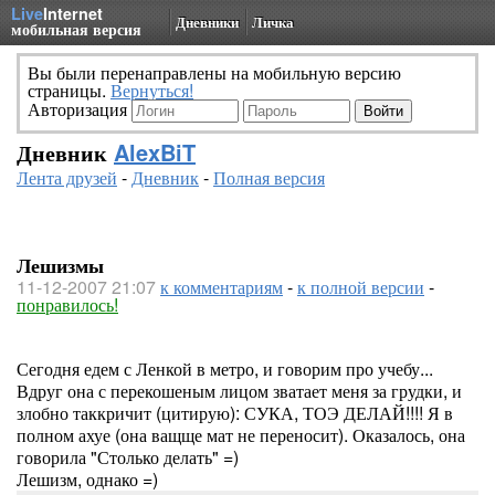
Live
Internet
Дневники
Личка
мобильная версия
Вы были перенаправлены на мобильную версию
страницы.
Вернуться!
Авторизация
Дневник
AlexBiT
Лента друзей
-
Дневник
-
Полная версия
Лешизмы
11-12-2007 21:07
к комментариям
-
к полной версии
-
понравилось!
Сегодня едем с Ленкой в метро, и говорим про учебу...
Вдруг она с перекошеным лицом зватает меня за грудки, и
злобно таккричит (цитирую): СУКА, ТОЭ ДЕЛАЙ!!!! Я в
полном ахуе (она ващще мат не переносит). Оказалось, она
говорила "Столько делать" =)
Лешизм, однако =)