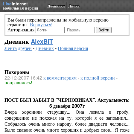
Live
Internet
Дневники
Личка
мобильная версия
Вы были перенаправлены на мобильную версию
страницы.
Вернуться!
Авторизация
Дневник
AlexBiT
Лента друзей
-
Дневник
-
Полная версия
Похороны
22-12-2007 16:42
к комментариям
-
к полной версии
-
понравилось!
ПОСТ БЫЛ ЗАБЫТ В "ЧЕРНОВИКАХ". Актуальность:
6 декабря 2007г
Вчера хоронили старушку... Она лежала в гробу,
совершенно не похожая на ту, которой я ее запомнил...
Собралось очень много народу, более двадцати человек...
Было сказано очень много хороших и добрых слов... Я тоже