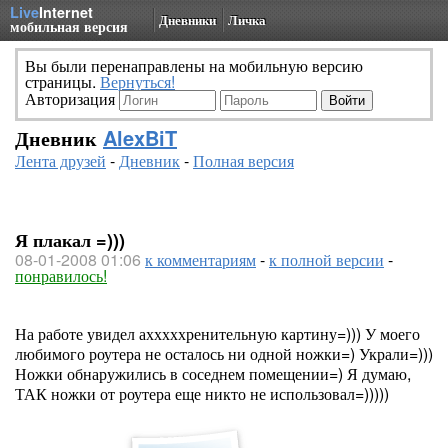
Live
Internet
Дневники
Личка
мобильная версия
Вы были перенаправлены на мобильную версию
страницы.
Вернуться!
Авторизация
Дневник
AlexBiT
Лента друзей
-
Дневник
-
Полная версия
Я плакал =)))
08-01-2008 01:06
к комментариям
-
к полной версии
-
понравилось!
На работе увидел ахххххренительную картину=))) У моего
любимого роутера не осталось ни одной ножки=) Украли=)))
Ножки обнаружились в соседнем помещении=) Я думаю,
ТАК ножки от роутера еще никто не использовал=)))))