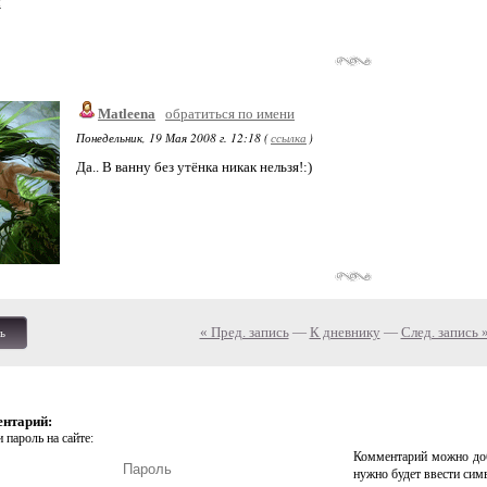
ы
Matleena
обратиться по имени
Понедельник, 19 Мая 2008 г. 12:18 (
ссылка
)
Да.. В ванну без утёнка никак нельзя!:)
« Пред. запись
—
К дневнику
—
След. запись 
ь
ентарий:
 пароль на сайте:
Комментарий можно доб
нужно будет ввести сим