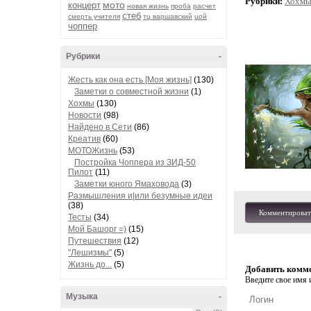
Рубрики:
Хохм
мото
концерт
новая жизнь
проба
расчет
стеб
смерть учителя
тц варшавский
цой
чоппер
Рубрики
-
Жесть как она есть [Моя жизнь]
(130)
Заметки о совместной жизни
(1)
Хохмы
(130)
Новости
(98)
Найдено в Сети
(86)
Креатив
(60)
МОТОЖизнь
(53)
Постройка Чоппера из ЗИД-50
Пилот
(11)
Заметки юного Ямаховода
(3)
Размышления и|или безумные идеи
(38)
Комментироват
Тесты
(34)
Мой Башорг =)
(15)
Путешествия
(12)
"Лешизмы"
(5)
Жизнь до...
(5)
Добавить комм
Введите свое имя и
Музыка
-