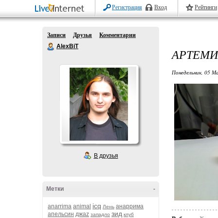
Регистрация
Вход
Рейтинги
Записи
Друзья
Комментарии
AlexBiT
АРТЕМИ
Понедельник, 05 Ма
В друзья
Метки
-
icq
anarrima
animal
анаррима
Лень
зид
апельсин
джаz
западло
клуб