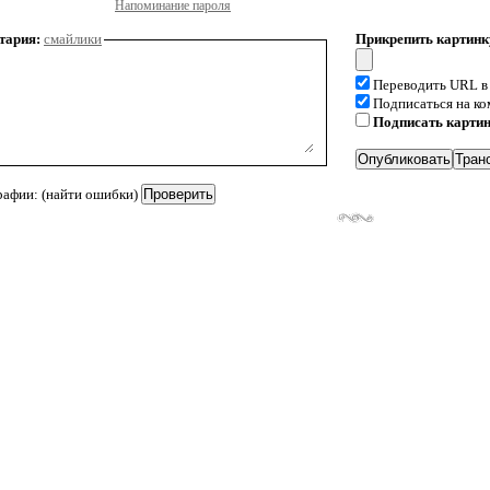
Напоминание пароля
тария:
смайлики
Прикрепить картинк
Переводить URL в
Подписаться на к
Подписать карти
рафии: (найти ошибки)