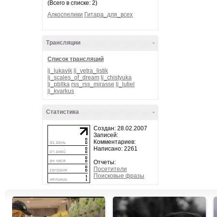
(Всего в списке: 2)
Алкоспелики
Гитара_для_всех
Трансляции
-
Список трансляций
lj_lukavik
lj_vetra_listik
lj_scales_of_dream
lj_chistyuka
lj_pbllka
rss_rss_mirasse
lj_lutiel
lj_kvarkus
Статистика
-
Создан: 28.02.2007
Записей:
Комментариев:
Написано: 2261
Отчеты:
Посетители
Поисковые фразы