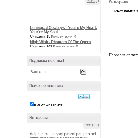
Все (2)
Регистрация
Текст коммен
Leningrad Cowboys - You're My Heart,
Your're My Soul
Слушали: 15
Комментарии: 0
NightWish - Phantom Of The Opera
Слушали: 143
Комментарии: 0
Проверка орфог
Подписка по e-mail
-
Поиск по дневнику
-
в этом дневнике
Интересы
-
Все (32)
delphi
html
js
mysql
pascal
perl
php
poi