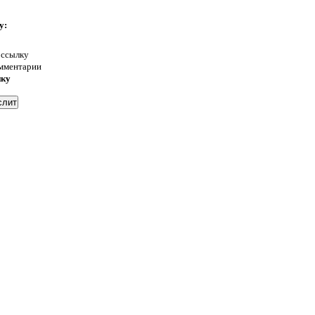
у:
 ссылку
омментарии
нку