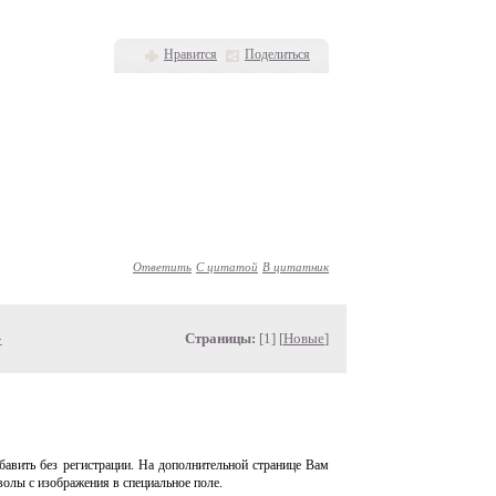
Нравится
Поделиться
Ответить
С цитатой
В цитатник
»
Страницы:
[1] [
Новые
]
авить без регистрации. На дополнительной странице Вам
волы с изображения в специальное поле.