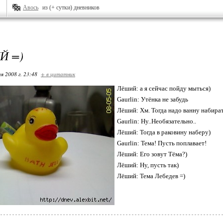
Авось
из (+ сутки) дневников
Й =)
я 2008 г. 23:48
+ в цитатник
Лёший: а я сейчас пойду мыться)
Gaurlin: Утёнка не забудь
Лёший: Хм. Тогда надо ванну набира
Gaurlin: Ну..Необязательно..
Лёший: Тогда в раковину наберу)
Gaurlin: Тема! Пусть поплавает!
Лёший: Его зовут Тёма?)
Лёший: Ну, пусть так)
Лёший: Тема Лебедев =)