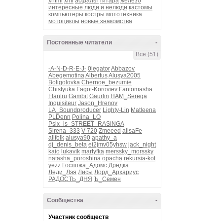
xhtml
xml
асфальт
гитара
железо
интересные люди и нелюди
кастомы
компьютеры
костры
мототехника
мотоциклы
новые знакомства
Постоянные читатели
-
Все (51)
-A-N-D-R-E-J-
0legator
Abbazov
Abegemotina
Albertus
Alusya2005
Boligolovka
Chernoe_bezumie
Chistyuka
Fagot-Koroviev
Fantomasha
Flantru
Gambit
Gaurlin
HAM_Serega
Inquisiteur
Jason_Hrenov
LA_Soundproducer
Lighty-Lin
Matleena
PLDenn
Polina_LO
Psix_is_STREET_RASINGA
Sirena_333
V-720
Zmeeed
alisaFe
allfolk
alusya90
apathy_a
dj_denis_beta
ei2jmv05yhsw
jack_night
kaio
lukavik
martyfka
merssky_morssky
natasha_poroshina
opacha
rekursia-kot
yezz
Госпожа_Адомс
Дредка
Леди_Лэя
Лисы
Лорд_Архариус
РАДОСТЬ_ДНЯ
Ъ_Семен
Сообщества
-
Участник сообществ