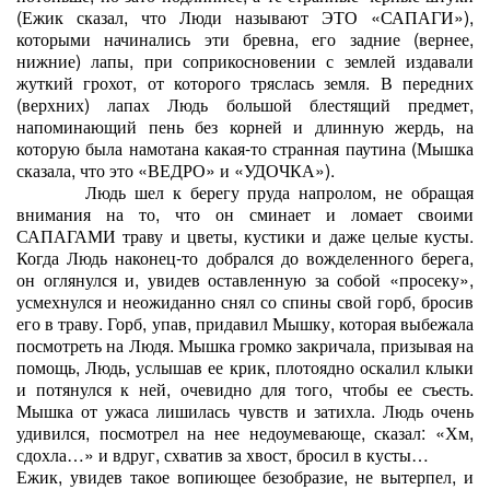
(Ежик сказал, что Люди называют ЭТО «САПАГИ»),
которыми начинались эти бревна, его задние (вернее,
нижние) лапы, при соприкосновении с землей издавали
жуткий грохот, от которого тряслась земля. В передних
(верхних) лапах Людь большой блестящий предмет,
напоминающий пень без корней и длинную жердь, на
которую была намотана какая-то странная паутина (Мышка
сказала, что это «ВЕДРО» и «УДОЧКА»).
Людь шел к берегу пруда напролом, не обращая
внимания на то, что он сминает и ломает своими
САПАГАМИ траву и цветы, кустики и даже целые кусты.
Когда Людь наконец-то добрался до вожделенного берега,
он оглянулся и, увидев оставленную за собой «просеку»,
усмехнулся и неожиданно снял со спины свой горб, бросив
его в траву. Горб, упав, придавил Мышку, которая выбежала
посмотреть на Людя. Мышка громко закричала, призывая на
помощь, Людь, услышав ее крик, плотоядно оскалил клыки
и потянулся к ней, очевидно для того, чтобы ее съесть.
Мышка от ужаса лишилась чувств и затихла. Людь очень
удивился, посмотрел на нее недоумевающе, сказал: «Хм,
сдохла…» и вдруг, схватив за хвост, бросил в кусты…
Ежик, увидев такое вопиющее безобразие, не вытерпел, и