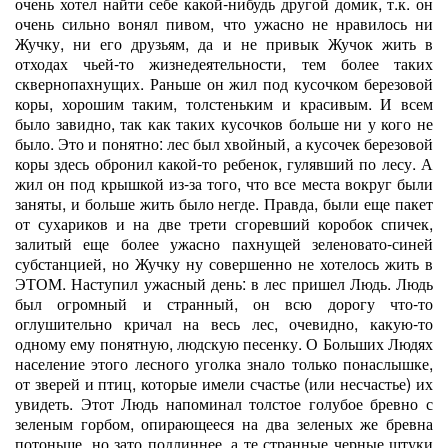
очень хотел найти себе какой-нибудь другой домик, т.к. он
очень сильно вонял пивом, что ужасно не нравилось ни
Жучку, ни его друзьям, да и не привык Жучок жить в
отходах чьей-то жизнедеятельности, тем более таких
сквернопахнущих. Раньше он жил под кусочком березовой
коры, хорошим таким, толстеньким и красивым. И всем
было завидно, так как таких кусочков больше ни у кого не
было. Это и понятно: лес был хвойный, а кусочек березовой
коры здесь обронил какой-то ребенок, гулявший по лесу. А
жил он под крышкой из-за того, что все места вокруг были
заняты, и больше жить было негде. Правда, были еще пакет
от сухариков и на две трети сгоревший коробок спичек,
залитый еще более ужасно пахнущей зеленовато-синей
субстанцией, но Жучку ну совершенно не хотелось жить в
ЭТОМ. Наступил ужасный день: в лес пришел Людь. Людь
был огромный и странный, он всю дорогу что-то
оглушительно кричал на весь лес, очевидно, какую-то
одному ему понятную, людскую песенку. О Больших Людях
население этого лесного уголка знало только понаслышке,
от зверей и птиц, которые имели счастье (или несчастье) их
увидеть. Этот Людь напоминал толстое голубое бревно с
зеленым горбом, опирающееся на два зеленых же бревна
потоньше, но зато подлиннее, а те странные черные штуки