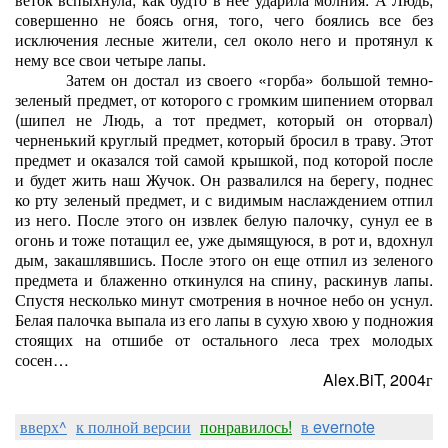
совершенно не боясь огня, того, чего боялись все без
исключения лесные жители, сел около него и протянул к
нему все свои четыре лапы.
Затем он достал из своего «горба» большой темно-
зеленый предмет, от которого с громким шипением оторвал
(шипел не Людь, а тот предмет, который он оторвал)
черненький круглый предмет, который бросил в траву. Этот
предмет и оказался той самой крышкой, под которой после
и будет жить наш Жучок. Он развалился на берегу, поднес
ко рту зеленый предмет, и с видимым наслаждением отпил
из него. После этого он извлек белую палочку, сунул ее в
огонь и тоже потащил ее, уже дымящуюся, в рот и, вдохнул
дым, закашлявшись. После этого он еще отпил из зеленого
предмета и блаженно откинулся на спину, раскинув лапы.
Спустя несколько минут смотрения в ночное небо он уснул.
Белая палочка выпала из его лапы в сухую хвою у подножия
стоящих на отшибе от остального леса трех молодых
сосен…
Alex.BiT, 2004г
вверх^
к полной версии
понравилось!
в evernote