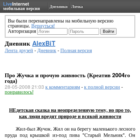
Live
Internet
Дневники
Личка
мобильная версия
Вы были перенаправлены на мобильную версию
страницы.
Вернуться!
Авторизация
Дневник
AlexBiT
Лента друзей
-
Дневник
-
Полная версия
Про Жучка и прочую живность (Креатив 2004го
года)
28-05-2008 21:03
к комментариям
-
к полной версии
-
понравилось!
НЕдетская сказка на неопределенную тему, но про то,
как люди вредят природе и всякой живности
Жил-был Жучок. Жил он на берегу маленького лесного
пруда под крышкой из-под пива "Старый Мельник". Он