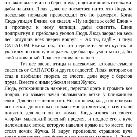
отважно выскочил на берег пруда, ощетинившись иголками,
дабы наказать Людя, даже не посмотрев на то, что Людь на
несколько порядков превосходил его по размерам. Когда
Людь увидел Ежика, он сказал: «Ну нифига ж себе! Ежик!»
и протянул к нему лапищи, дабы схватить, Ежик
подпрыгнул и пребольно уколол Людя. Людь заорал на весь
лес, оглушив всех зверей вокруг: « Ах ты, гад!!!» и пнул
САПАГОМ Ежика так, что тот перелетел через кустик, и
укатился по склону в овражек, где благоразумно затих, дабы
злой и коварный Людь его снова не нашел.
Тут все звери, птицы и насекомые, которые сумели
спастись от САПАГОВ и других гадостей Людя, которые он
стал в изобилии творить со злости, дали деру с берегов
пруда. Вместе с ними убежал и наш Жучок.
Людь, успокоившись наконец, перестал орать и громить все
подряд, но взамен начал обламывать ветки у ближайшей
елки. Для чего – непонятно. Но, впрочем, когда он обломал
все ветки, до которых только смог дотянуться, сразу стало
понятно, для чего он их ломал. Людь извлек из своего
«горба» маленький зеленый предмет, и поднес его к куче
наломанных веток, которую навалил прямо на то место, где
стоял домик Жучка. И вдруг произошло страшное: куча
веток вспыхнула, как будто в нее ударила молния. А Людь,