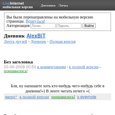
Live
Internet
Дневники
Личка
мобильная версия
Вы были перенаправлены на мобильную версию
страницы.
Вернуться!
Авторизация
Дневник
AlexBiT
Лента друзей
-
Дневник
-
Полная версия
Без заголовка
03-06-2008 00:50
к комментариям
-
к полной версии
-
понравилось!
Бля, ну напишите хоть кто-нибудь чего-нибудь себе в
дневник!=) В ленте читать нечего =(
вверх^
к полной версии
понравилось!
в evernote