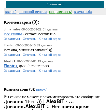
Пройти тест
вверх^
к полной версии
понравилось!
в evernote
Комментарии (3):
08-06-2008-22:51
удалить
dima_rules
Все клипы
- скачать бесплатно
Обратиться
-
Ответить
-
К полной версии
09-06-2008-16:39
удалить
Flantru
Вот она, мэишная закалка))))
Обратиться
-
Ответить
-
К полной версии
10-06-2008-01:19
удалить
AlexBiT
Flantru
, дык! Знай наших)
Обратиться
-
Ответить
-
К полной версии
Комментарии (3):
вверх^
Вы сейчас не можете прокомментировать это сообщение.
Дневник Тест :)) | AlexBiT - .::
Дневник.Alex.BiT :: Нет цвета кроме