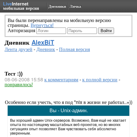
Live
Internet
Дневники
Личка
мобильная версия
Вы были перенаправлены на мобильную версию
страницы.
Вернуться!
Авторизация
Дневник
AlexBiT
Лента друзей
-
Дневник
-
Полная версия
Тест :))
08-06-2008 15:58
к комментариям
-
к полной версии
-
понравилось!
Особенно если учесть, что я под *nix в жизни не работал..=))
Вы - Unix-админ.
Вы хороший админ Unix-серверов. Возможно, Вам ещё не хватает
опыта по-настоящему масштабных веб-проектов, но во многих
ситуациях опыт позволяет Вам чувствовать себя абсолютно
уверенным.