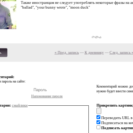
Также иностранцам не следует употреблять некоторые фразы на а
"ballad", "your bunny wrote", "moon duck"
« Пред. запись
—
К дневнику
—
След. запись 
ь
ентарий:
 пароль на сайте:
Комментарий можно доб
нужно будет ввести сим
Напоминание пароля
тария:
смайлики
Прикрепить картинк
Переводить URL в
Подписаться на к
Подписать карти