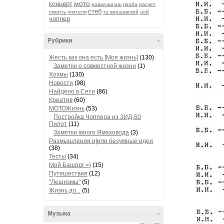
мото
концерт
новая жизнь
проба
расчет
стеб
смерть учителя
тц варшавский
цой
чоппер
Рубрики
-
Жесть как она есть [Моя жизнь]
(130)
Заметки о совместной жизни
(1)
Хохмы
(130)
Новости
(98)
Найдено в Сети
(86)
Креатив
(60)
МОТОЖизнь
(53)
Постройка Чоппера из ЗИД-50
Пилот
(11)
Заметки юного Ямаховода
(3)
Размышления и|или безумные идеи
(38)
Тесты
(34)
Мой Башорг =)
(15)
Путешествия
(12)
"Лешизмы"
(5)
Жизнь до...
(5)
Музыка
-