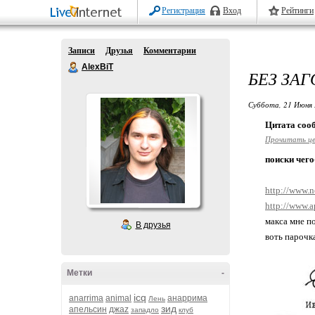
Регистрация
Вход
Рейтинги
Записи
Друзья
Комментарии
AlexBiT
БЕЗ ЗА
Суббота, 21 Июня 
Цитата со
Прочитать ц
поиски чего
http://www.n
http://www.a
макса мне п
В друзья
воть парочк
Метки
-
icq
anarrima
animal
анаррима
Лень
зид
апельсин
джаz
западло
клуб