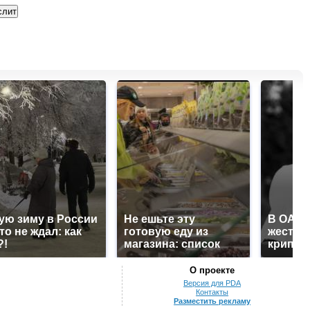
ую зиму в России
Не ешьте эту
В ОАЭ 
то не ждал: как
готовую еду из
жесток
?!
магазина: список
крипто
О проекте
Версия для PDA
Контакты
Разместить рекламу