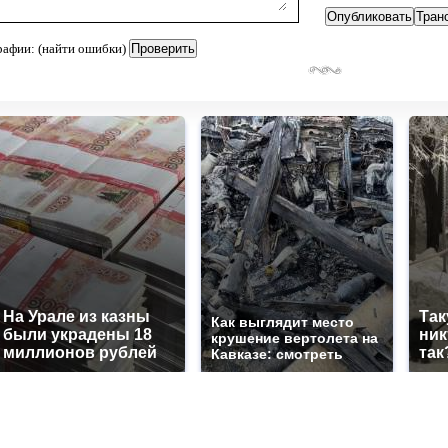
рафии: (найти ошибки)
На Урале из казны
Так
Как выглядит место
были украдены 18
ник
крушение вертолета на
миллионов рублей
так
Кавказе: смотреть