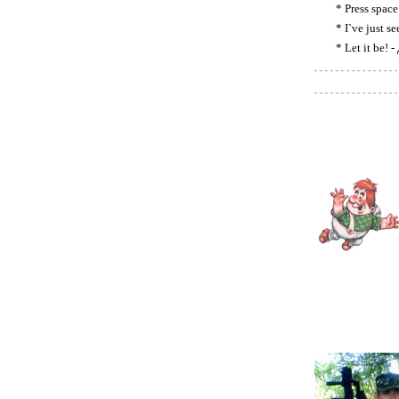
* Press spac
* I`ve just s
* Let it be! 