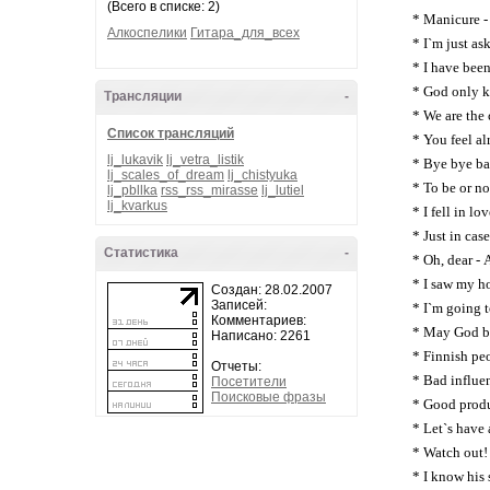
(Всего в списке: 2)
* Manicure -
Алкоспелики
Гитара_для_всех
* I`m just a
* I have bee
* God only 
Трансляции
-
* We are th
Список трансляций
* You feel a
lj_lukavik
lj_vetra_listik
* Bye bye b
lj_scales_of_dream
lj_chistyuka
* To be or n
lj_pbllka
rss_rss_mirasse
lj_lutiel
lj_kvarkus
* I fell in l
* Just in cas
Статистика
-
* Oh, dear - 
* I saw my h
Создан: 28.02.2007
Записей:
* I`m going 
Комментариев:
* May God b
Написано: 2261
* Finnish p
Отчеты:
* Bad influe
Посетители
Поисковые фразы
* Good produ
* Let`s have
* Watch out!
* I know his