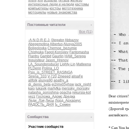
xhtml
xml
асфальт
гитара
железо
интересные люди и нелюди
кастомы
компьютеры
костры
мототехника
мотоциклы
новые знакомства
Постоянные читатели
-
Все (51)
-A-N-D-R-E-J-
0legator
Abbazov
Abegemotina
Albertus
Alusya2005
Boligolovka
Chernoe_bezumie
Chistyuka
Fagot-Koroviev
Fantomasha
Flantru
Gambit
Gaurlin
HAM_Serega
Inquisiteur
Jason_Hrenov
LA_Soundproducer
Lighty-Lin
Matleena
PLDenn
Polina_LO
Psix_is_STREET_RASINGA
Sirena_333
V-720
Zmeeed
alisaFe
allfolk
alusya90
apathy_a
dj_denis_beta
ei2jmv05yhsw
jack_night
kaio
lukavik
martyfka
merssky_morssky
natasha_poroshina
opacha
rekursia-kot
Dear citizen
yezz
Госпожа_Адомс
Дредка
Леди_Лэя
Лисы
Лорд_Архариус
misinterprete
РАДОСТЬ_ДНЯ
Ъ_Семен
/Дорогой гр
английского
Сообщества
-
Участник сообществ
* Can You he