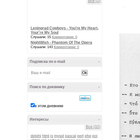
Все (2)
Leningrad Cowboys - You're My Heart,
Your're My Soul
Слушали: 15
Комментарии: 0
NightWish - Phantom Of The Opera
Слушали: 143
Комментарии: 0
Подписка по e-mail
-
Поиск по дневнику
-
в этом дневнике
Интересы
-
Все (32)
delphi
html
js
mysql
pascal
perl
php
poi