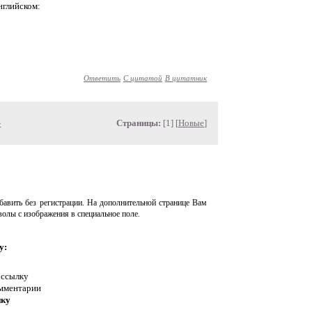
нглийском:
Ответить
С цитатой
В цитатник
»
Страницы:
[1] [
Новые
]
авить без регистрации. На дополнительной странице Вам
волы с изображения в специальное поле.
у:
 ссылку
омментарии
нку