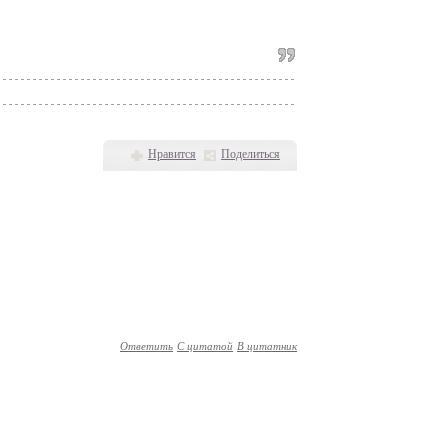
Нравится
Поделиться
Ответить
С цитатой
В цитатник