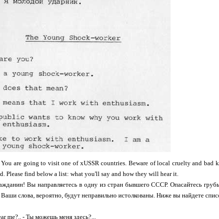
! You are going to visit one of xUSSR countries. Beware of local cruelty and bad 
d. Please find below a list: what you'll say and how they will hear it.
ажданин! Вы направляетесь в одну из стран бывшего СССР. Опасайтесь грубы
. Ваши слова, вероятно, будут неправильно истолкованы. Ниже вы найдете списо
ar me?.. - Ты можешь меня здесь?...