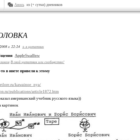
Авось
из (+ сутки) дневников
ГОЛОВКА
2008 г. 22:24
+ в цитатник
общения
AppleSwallow
еликом
В свой цитатник или сообщество!
-то в инете привели к этому
etlore.ru/kawainoe_nya/
pn.ru/publications/article1872.htm
оказал американский учебник русского языка))
а картинок