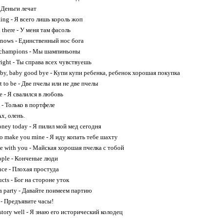
 Деньги лечат
sking - Я всего лишь король жоп
n there - У меня там фасоль
knows - Единственный нос бога
e champions - Мы шампиньоны
lright - Ты справа всех чувствуешь
aby, baby good bye - Купи купи ребенка, ребенок хорошая покупка
ot to be - Две пчелы или не две пчелы
ove - Я свалился в любовь
e - Только в портфеле
Ах, олень.
oney today - Я пилил мой мед сегодня
to make you mine - Я иду копать тебе шахту
e with you - Майская хорошая пчелка с тобой
eople - Конченые люди
nce - Плохая простуда
cts - Бог на стороне уток
 a party - Давайте поимеем партию
 - Предъявите часы!
 story well - Я знаю его исторический колодец