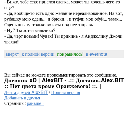
- Вижу, тебе секс приелся слегка, может ты хочешь чего-то
еще?
- Да, вообще-то есть одно желание нереализованное. На вот,
рубашку мою одень... и брюки... и туфли мои обуй... тааак...
Одень шляпу, только волосы под нее заправь.
- Ну? Ты хотел мальчика?
- Да, черт возьми! Чувак! Ты прикинь - я Анджолину Джоли
трахал!!!
вверх^
к полной версии
понравилось!
в evernote
Вы сейчас не можете прокомментировать это сообщение.
Дневник xD | AlexBiT - .:: Дневник.Alex.BiT
:: Нет цвета кроме Оранжевого! ::. |
Лента друзей AlexBiT
/
Полная версия
Добавить в друзья
Страницы:
раньше»