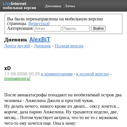
Live
Internet
Дневники
Личка
мобильная версия
Вы были перенаправлены на мобильную версию
страницы.
Вернуться!
Авторизация
Дневник
AlexBiT
Лента друзей
-
Дневник
-
Полная версия
xD
11-09-2008 00:25
к комментариям
-
к полной версии
-
понравилось!
После авиакатасрофы попадают на необитаемый остров два
человека -
Анжелина Джоли и простой чувак.
Ну делать нечего, никого кроме их двоих... сексу хочется...
короче, дала парню Анжелина. Ну трахаются неделю, две,
месяц... Потом чувствует актриса, что-то не то с мужиком,
чего-то ему хочется еще. Она к нему: