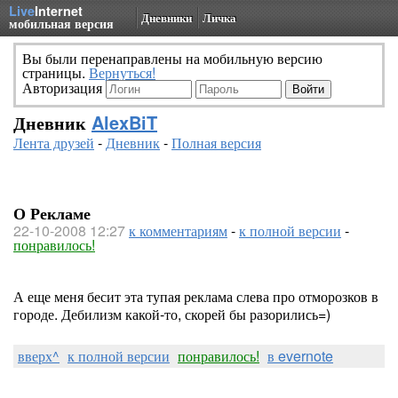
Live
Internet
Дневники
Личка
мобильная версия
Вы были перенаправлены на мобильную версию
страницы.
Вернуться!
Авторизация
Дневник
AlexBiT
Лента друзей
-
Дневник
-
Полная версия
О Рекламе
22-10-2008 12:27
к комментариям
-
к полной версии
-
понравилось!
А еще меня бесит эта тупая реклама слева про отморозков в
городе. Дебилизм какой-то, скорей бы разорились=)
вверх^
к полной версии
понравилось!
в evernote